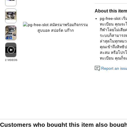
About this ite
pg-free-slot เร
ทะเบียน คุณจะไ
กีฬาโดยไม่เสียค
ระบบก็สามารถทด
ล่าสุดในทุกหม
คุณเข้าถึงสิทธิ
สะสม หรือโปรโม
ทะเบียน คุณก็จะม
2 VIDEOS
Report an issue
Customers who bought this item also bough