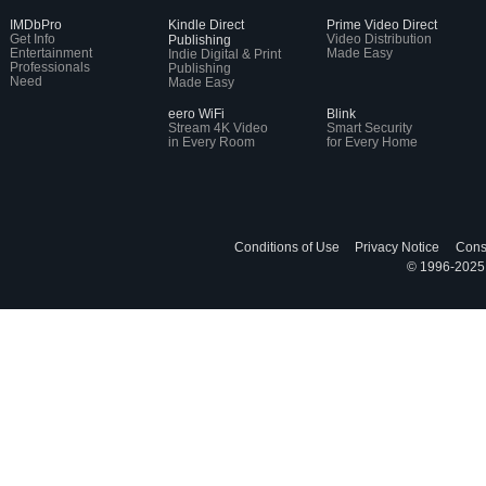
IMDbPro
Kindle Direct
Prime Video Direct
Get Info
Video Distribution
Publishing
Entertainment
Made Easy
Indie Digital & Print
Professionals
Publishing
Need
Made Easy
eero WiFi
Blink
Stream 4K Video
Smart Security
in Every Room
for Every Home
Conditions of Use
Privacy Notice
Cons
© 1996-2025, 