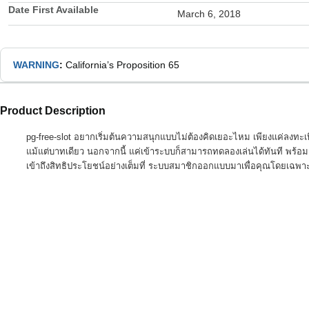
Date First Available
March 6, 2018
WARNING
:
California’s Proposition 65
Product Description
pg-free-slot อยากเริ่มต้นความสนุกแบบไม่ต้องคิดเยอะไหม เพียงแค่ลงทะเบี
แม้แต่บาทเดียว นอกจากนี้ แค่เข้าระบบก็สามารถทดลองเล่นได้ทันที พร้อม
เข้าถึงสิทธิประโยชน์อย่างเต็มที่ ระบบสมาชิกออกแบบมาเพื่อคุณโดยเฉพา