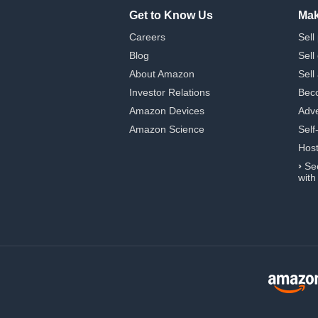
Get to Know Us
Mak
Careers
Sell
Blog
Sell
About Amazon
Sell
Investor Relations
Beco
Amazon Devices
Adve
Amazon Science
Self
Hos
›
Se
with