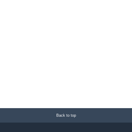
Back to top