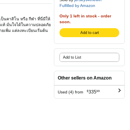
Fulfilled by Amazon
Only 1 left in stock - order
นคาสิโน หรือ กีฬา ที่นี่มีให้
soon.
์แท้ มั่นใจได้ในความปลอดภัย
ายเพิ่ม แค่ลงทะเบียนเริ่มต้น
Add to cart
Add to List
Other sellers on Amazon
$
335
99
Used (4) from