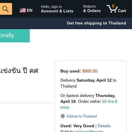
0
Returns
Hello, sign in
EN
& Orders
Cart
Account & Lists
Get free shipping to Thailand
ข่งขัน ปี คศ
Buy used:
$860.85
Delivery
Saturday, April 12
to
Thailand
Or fastest delivery
Thursday,
April 10
. Order within
16 hrs 8
mins
Deliver to
Thailand
Used: Very Good
|
Details
Sold by
jerseys4thewin