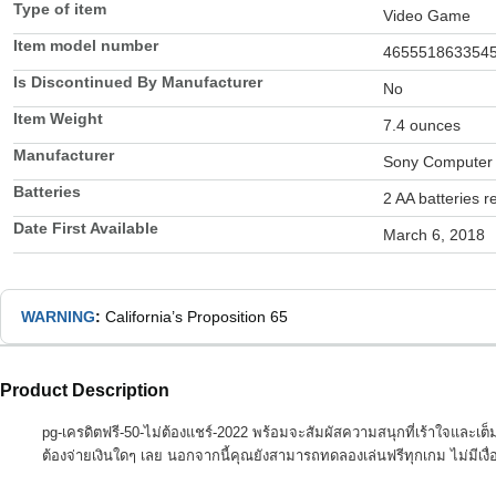
Type of item
Video Game
Item model number
465551863354
Is Discontinued By Manufacturer
No
Item Weight
7.4 ounces
Manufacturer
Sony Computer 
Batteries
2 AA batteries r
Date First Available
March 6, 2018
WARNING
:
California’s Proposition 65
Product Description
pg-เครดิตฟรี-50-ไม่ต้องแชร์-2022 พร้อมจะสัมผัสความสนุกที่เร้าใจและเต
ต้องจ่ายเงินใดๆ เลย นอกจากนี้คุณยังสามารถทดลองเล่นฟรีทุกเกม ไม่มีเงื่