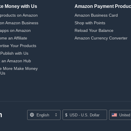
e Money with Us
Amazon Payment Produc
 products on Amazon
Amazon Business Card
 on Amazon Business
Shop with Points
 apps on Amazon
Reload Your Balance
me an Affiliate
Amazon Currency Converter
rtise Your Products
-Publish with Us
t an Amazon Hub
e More Make Money
 Us
English
$
USD - U.S. Dollar
United