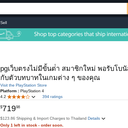
Sell
pgเว็บตรงไม่มีขั้นต่ํา สมาชิกใหม่ พอรับโบน
กับตัวบทบาทในเกมต่าง ๆ ของคุณ
Visit the PlayStation Store
Platform :
PlayStation 4
4.2
394 ratings
719
$
98
$123.86 Shipping & Import Charges to Thailand
Details
Only 1 left in stock - order soon.