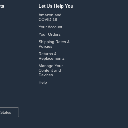
ts
Let Us Help You
Amazon and
COVID-19
Your Account
Your Orders
Shipping Rates &
Policies
Returns &
Replacements
Manage Your
Content and
Devices
Help
 States