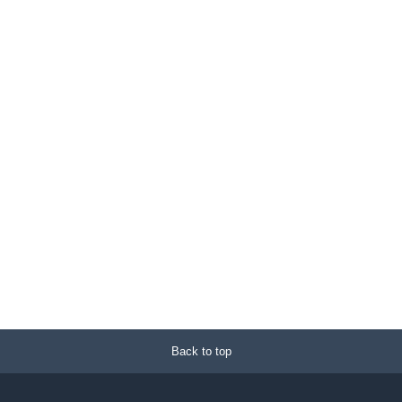
Back to top