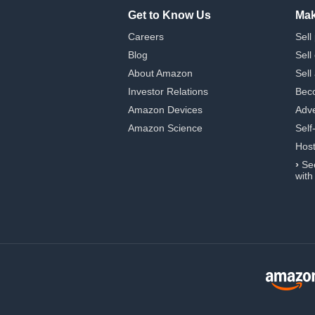
Get to Know Us
Mak
Careers
Sell
Blog
Sell
About Amazon
Sell
Investor Relations
Beco
Amazon Devices
Adve
Amazon Science
Self
Hos
›
Se
with