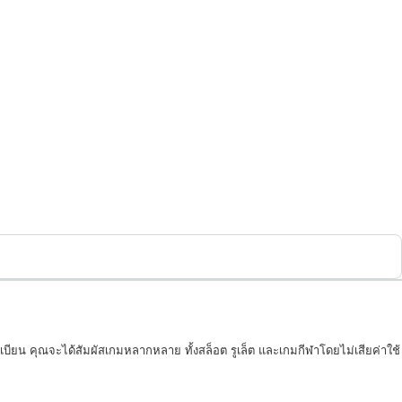
ะเบียน คุณจะได้สัมผัสเกมหลากหลาย ทั้งสล็อต รูเล็ต และเกมกีฬาโดยไม่เสียค่าใช้