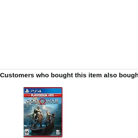
Customers who bought this item also bough