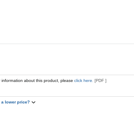
 information about this product, please
click here.
[PDF ]
t a lower price?