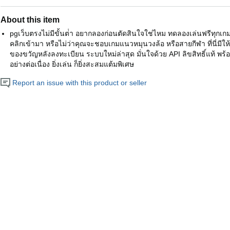
About this item
pgเว็บตรงไม่มีขั้นต่ํา อยากลองก่อนตัดสินใจใช่ไหม ทดลองเล่นฟรีทุกเกมได
คลิกเข้ามา หรือไม่ว่าคุณจะชอบเกมแนวหมุนวงล้อ หรือสายกีฬา ที่นี่มีใ
ของขวัญหลังลงทะเบียน ระบบใหม่ล่าสุด มั่นใจด้วย API ลิขสิทธิ์แท้ พร้
อย่างต่อเนื่อง ยิ่งเล่น ก็ยิ่งสะสมแต้มพิเศษ
Report an issue with this product or seller