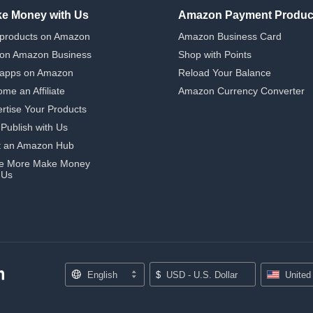
e Money with Us
Amazon Payment Produc
 products on Amazon
Amazon Business Card
 on Amazon Business
Shop with Points
 apps on Amazon
Reload Your Balance
me an Affiliate
Amazon Currency Converter
rtise Your Products
-Publish with Us
t an Amazon Hub
e More Make Money
 Us
English
$
USD - U.S. Dollar
United