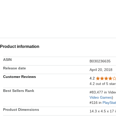
Product information
ASIN
B030236635
Release date
April 20, 2018
Customer Reviews
4.2
4.2 out of 5 star
Best Sellers Rank
#83,477 in Vid
Video Games
)
#116 in
PlaySta
Product Dimensions
14.3 x 4.5 x 17