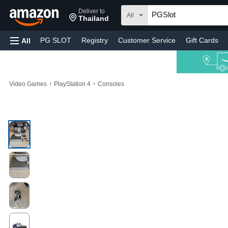
Deliver to
All
Thailand
PG SLOT
Registry
Customer Service
Gift Cards
All
›
›
Video Games
PlayStation 4
Consoles