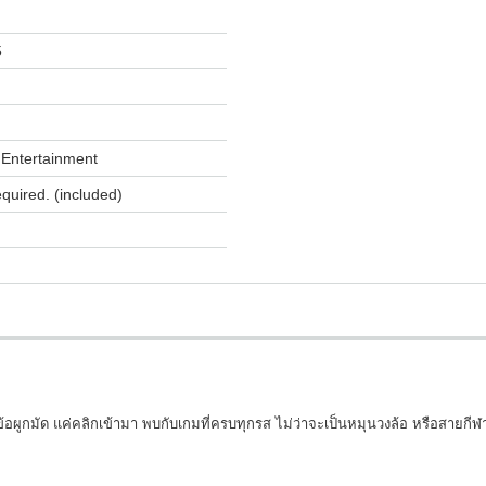
5
Entertainment
equired. (included)
อผูกมัด แค่คลิกเข้ามา พบกับเกมที่ครบทุกรส ไม่ว่าจะเป็นหมุนวงล้อ หรือสายกีฬา