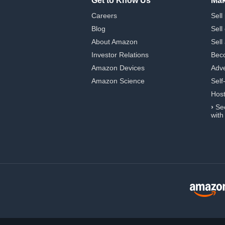
Get to Know Us
Mak
Careers
Sell
Blog
Sell
About Amazon
Sell
Investor Relations
Beco
Amazon Devices
Adve
Amazon Science
Self
Hos
›
Se
with