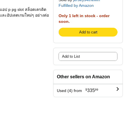
Fulfilled by Amazon
แอป p pg slot สล็อตเครดิต
ย และอัปเดตเกมใหม่ๆ อย่างต่อ
Only 1 left in stock - order
soon.
Add to cart
Add to List
Other sellers on Amazon
$
335
99
Used (4) from