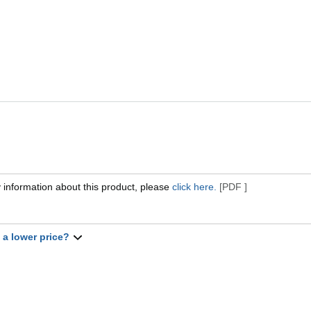
 information about this product, please
click here.
[PDF ]
t a lower price?