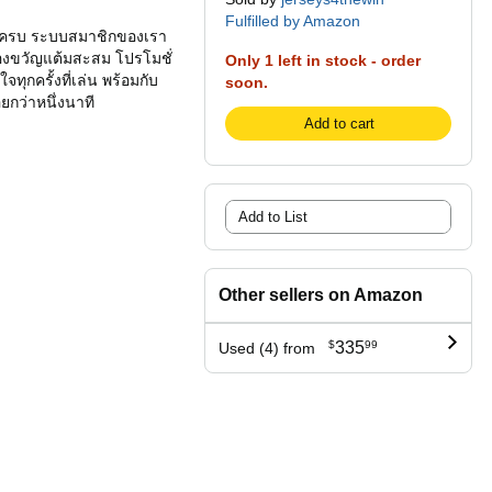
Fulfilled by Amazon
่มีครบ ระบบสมาชิกของเรา
ยของขวัญแต้มสะสม โปรโมชั่
Only 1 left in stock - order
ทุกครั้งที่เล่น พร้อมกับ
soon.
กว่าหนึ่งนาที
Add to cart
Add to List
Other sellers on Amazon
$
335
99
Used (4) from