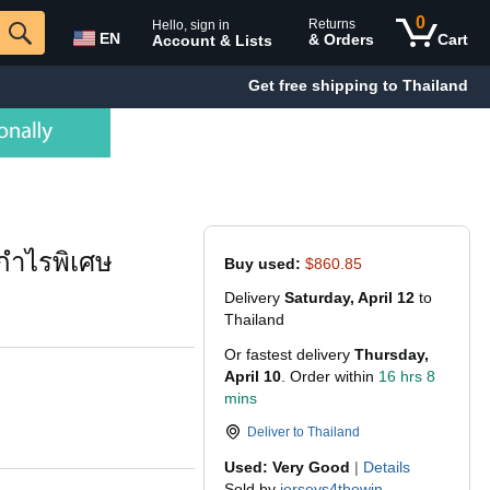
0
Returns
Hello, sign in
EN
& Orders
Cart
Account & Lists
Get free shipping to Thailand
กำไรพิเศษ
Buy used:
$860.85
Delivery
Saturday, April 12
to
Thailand
Or fastest delivery
Thursday,
April 10
. Order within
16 hrs 8
mins
Deliver to
Thailand
Used: Very Good
|
Details
Sold by
jerseys4thewin