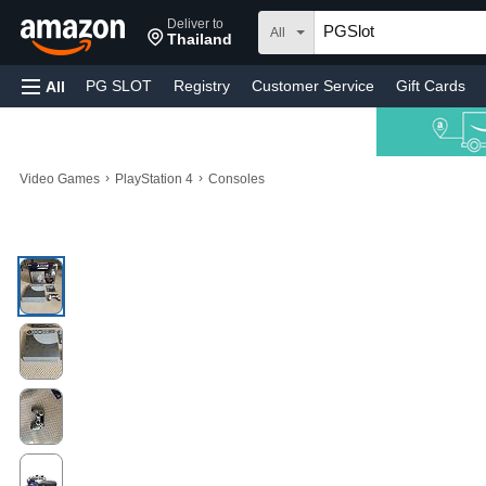
Deliver to
All
Thailand
PG SLOT
Registry
Customer Service
Gift Cards
All
›
›
Video Games
PlayStation 4
Consoles