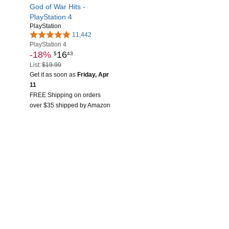
God of War Hits -
PlayStation 4
PlayStation
11,442
PlayStation 4
-18%
16
$
43
List:
$19.99
Get it as soon as
Friday, Apr
11
FREE Shipping on orders
over $35 shipped by Amazon