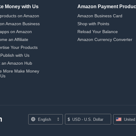
e Money with Us
Amazon Payment Produc
 products on Amazon
Amazon Business Card
 on Amazon Business
Shop with Points
 apps on Amazon
Reload Your Balance
me an Affiliate
Amazon Currency Converter
rtise Your Products
-Publish with Us
t an Amazon Hub
e More Make Money
 Us
English
$
USD - U.S. Dollar
United