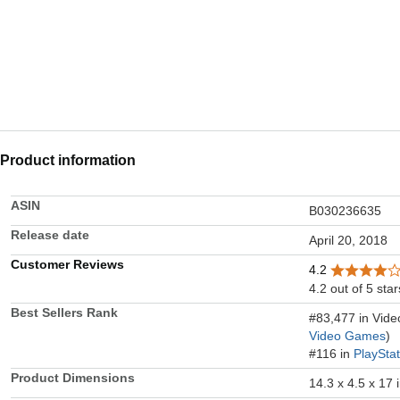
Product information
ASIN
B030236635
Release date
April 20, 2018
Customer Reviews
4.2
4.2 out of 5 star
Best Sellers Rank
#83,477 in Vid
Video Games
)
#116 in
PlaySta
Product Dimensions
14.3 x 4.5 x 17