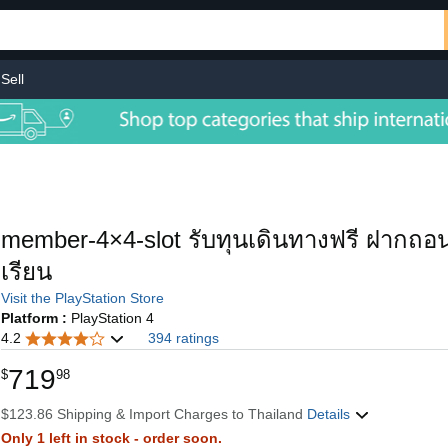
Sell
member-4×4-slot รับทุนเดินทางฟรี ฝากถอนเ
เรียน
Visit the PlayStation Store
Platform :
PlayStation 4
4.2
394 ratings
719
$
98
$123.86 Shipping & Import Charges to Thailand
Details
Only 1 left in stock - order soon.