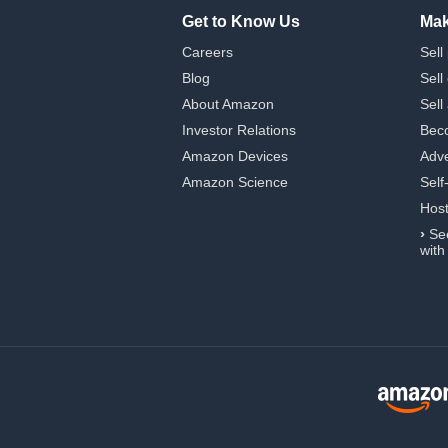
Get to Know Us
Mak
Careers
Sell
Blog
Sell
About Amazon
Sell
Investor Relations
Beco
Amazon Devices
Adve
Amazon Science
Self
Hos
›
Se
with