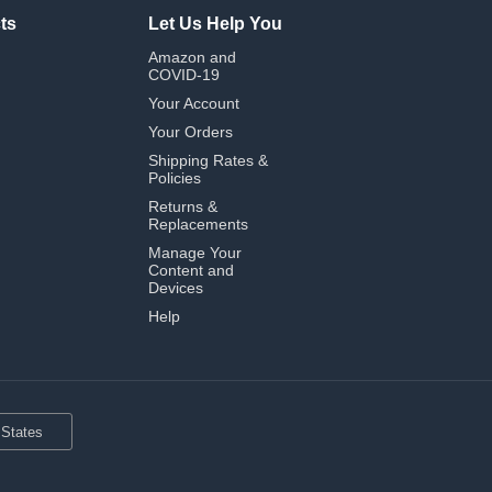
ts
Let Us Help You
Amazon and
COVID-19
Your Account
Your Orders
Shipping Rates &
Policies
Returns &
Replacements
Manage Your
Content and
Devices
Help
 States