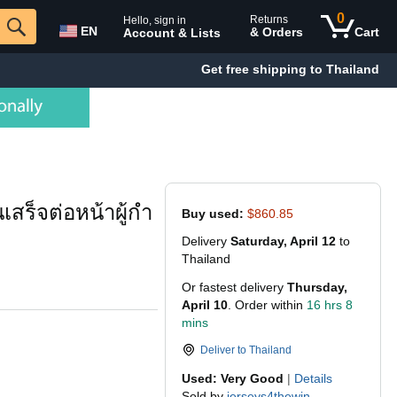
0
Returns
Hello, sign in
EN
& Orders
Cart
Account & Lists
Get free shipping to Thailand
สร็จต่อหน้าผู้กำ
Buy used:
$860.85
Delivery
Saturday, April 12
to
Thailand
Or fastest delivery
Thursday,
April 10
. Order within
16 hrs 8
mins
Deliver to
Thailand
Used: Very Good
|
Details
Sold by
jerseys4thewin