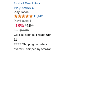
God of War Hits -
PlayStation 4
PlayStation
11,442
PlayStation 4
-18%
16
$
43
List:
$19.99
Get it as soon as
Friday, Apr
11
FREE Shipping on orders
over $35 shipped by Amazon