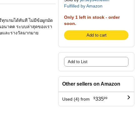
Fulfilled by Amazon
Only 1 left in stock - order
กเกมได้ทันที ไม่มีข้อผูกมัด
soon.
ลในอนาคต ระบบล่าสุดของเรา
พิเศษและรางวัลมากมาย
Add to cart
Add to List
Other sellers on Amazon
$
335
99
Used (4) from