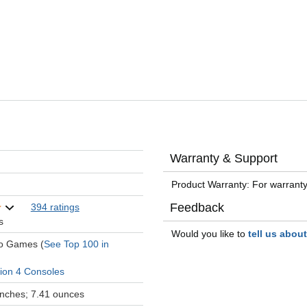
Warranty & Support
Product Warranty: For warranty
Feedback
394 ratings
s
Would you like to
tell us abou
eo Games (
See Top 100 in
tion 4 Consoles
 inches; 7.41 ounces