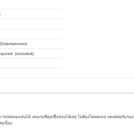
5
Entertainment
equired. (included)
็สามารถทดลองเล่นได้ เล่นเกมที่คุณชื่นชอบได้เลย ไม่ต้องโหลดแอป แพลตฟอร์มรอ
อเนื่อง