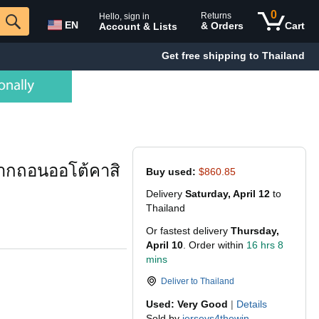
0
Returns
Hello, sign in
EN
& Orders
Cart
Account & Lists
Get free shipping to Thailand
 ฝากถอนออโต้คาสิ
Buy used:
$860.85
Delivery
Saturday, April 12
to
Thailand
Or fastest delivery
Thursday,
April 10
. Order within
16 hrs 8
mins
Deliver to
Thailand
Used: Very Good
|
Details
Sold by
jerseys4thewin