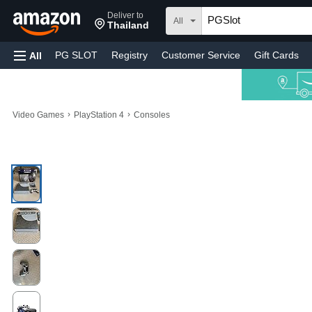
Deliver to
All
Thailand
PG SLOT
Registry
Customer Service
Gift Cards
All
›
›
Video Games
PlayStation 4
Consoles