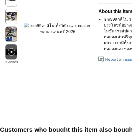
About this ite
lsm99คาสิโน ระ
ประโยชน์อย่างเ
โมชั่นรายสัปดา
ทดลองเล่นฟรีทุก
พบว่า เรามีทั้ง
ทดลองและของข
Report an issue
2 VIDEOS
Customers who bought this item also bough