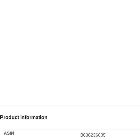
Product information
ASIN
B030236635