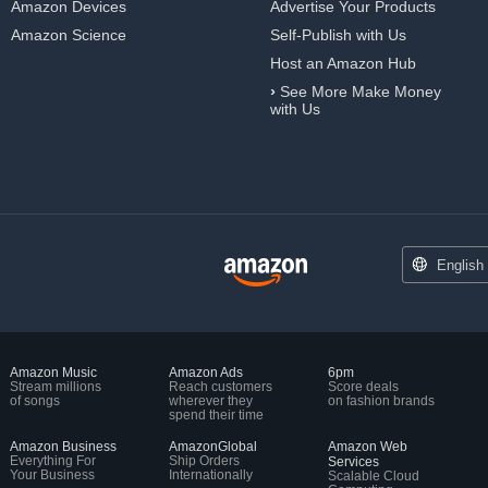
Amazon Devices
Advertise Your Products
Amazon Science
Self-Publish with Us
Host an Amazon Hub
›
See More Make Money
with Us
English
Amazon Music
Amazon Ads
6pm
Stream millions
Reach customers
Score deals
of songs
wherever they
on fashion brands
spend their time
Amazon Business
AmazonGlobal
Amazon Web
Everything For
Ship Orders
Services
Your Business
Internationally
Scalable Cloud