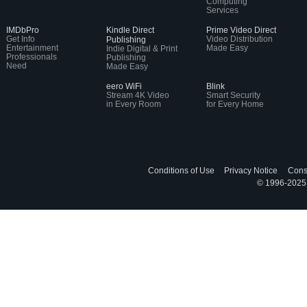
Computing
Services
IMDbPro
Kindle Direct
Prime Video Direct
Get Info
Video Distribution
Publishing
Entertainment
Made Easy
Indie Digital & Print
Professionals
Publishing
Need
Made Easy
eero WiFi
Blink
Stream 4K Video
Smart Security
in Every Room
for Every Home
Conditions of Use
Privacy Notice
Cons
© 1996-2025, 