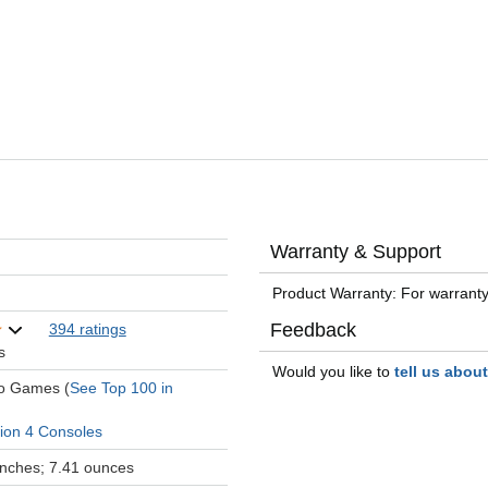
Warranty & Support
Product Warranty: For warranty
Feedback
394 ratings
s
Would you like to
tell us abou
eo Games (
See Top 100 in
tion 4 Consoles
 inches; 7.41 ounces