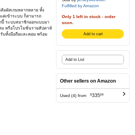
Fulfilled by Amazon
้สัมผัสเกมหลากหลาย ทั้ง
น แค่เข้าระบบ ก็สามารถ
Only 1 left in stock - order
ากนี้ ระบบสมาชิกออกแบบมา
soon.
สะสม หรือโปรโมชั่นรายสัปดาห์
รับทั้งมือถือและคอม พร้อม
Add to cart
Add to List
Other sellers on Amazon
$
335
99
Used (4) from