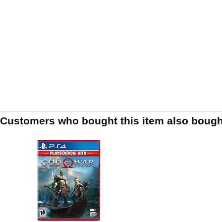
Customers who bought this item also bough