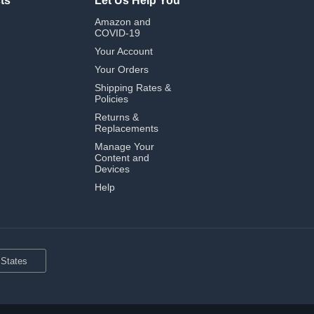
ts
Let Us Help You
Amazon and
COVID-19
Your Account
Your Orders
Shipping Rates &
Policies
Returns &
Replacements
Manage Your
Content and
Devices
Help
 States