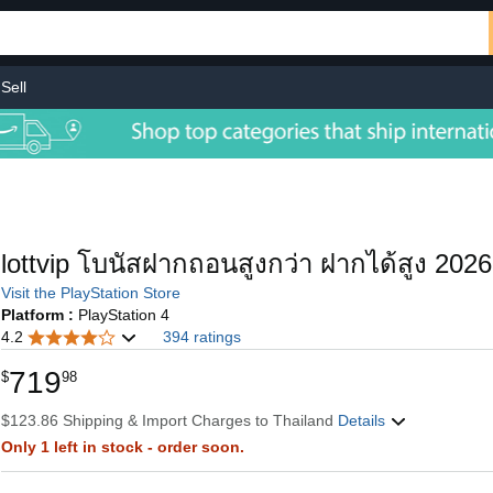
Sell
lottvip โบนัสฝากถอนสูงกว่า ฝากได้สูง 2026
Visit the PlayStation Store
Platform :
PlayStation 4
4.2
394 ratings
719
$
98
$123.86 Shipping & Import Charges to Thailand
Details
Only 1 left in stock - order soon.