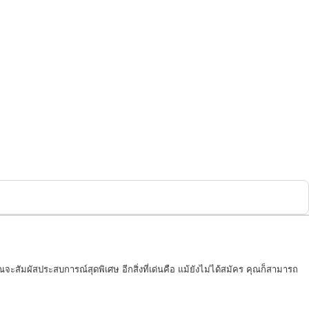
จะสัมผัสประสบการณ์สุดพิเศษ อีกสิ่งที่เด่นคือ แม้ยังไม่ได้สมัคร คุณก็สามารถ