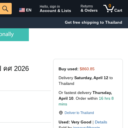
0
Returns
Hello, sign in
EN
& Orders
Cart
Account & Lists
Get free shipping to Thailand
ปี คศ 2026
Buy used:
$860.85
Delivery
Saturday, April 12
to
Thailand
Or fastest delivery
Thursday,
April 10
. Order within
16 hrs 8
mins
Deliver to
Thailand
Used: Very Good
|
Details
Sold by
jerseys4thewin