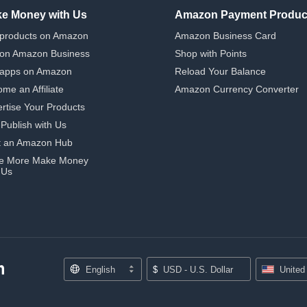
e Money with Us
Amazon Payment Produc
 products on Amazon
Amazon Business Card
 on Amazon Business
Shop with Points
 apps on Amazon
Reload Your Balance
me an Affiliate
Amazon Currency Converter
rtise Your Products
-Publish with Us
t an Amazon Hub
e More Make Money
 Us
English
$
USD - U.S. Dollar
United