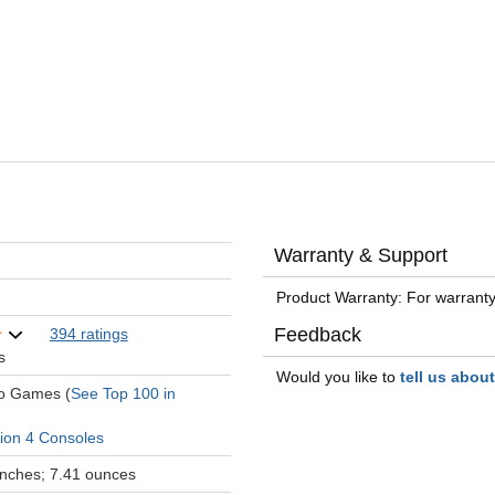
Warranty & Support
Product Warranty: For warranty
Feedback
394 ratings
s
Would you like to
tell us abou
eo Games (
See Top 100 in
tion 4 Consoles
 inches; 7.41 ounces