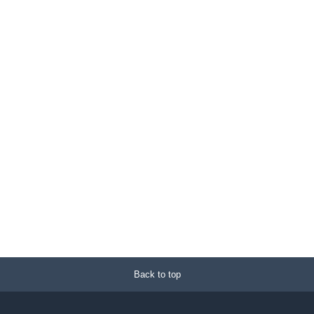
Back to top