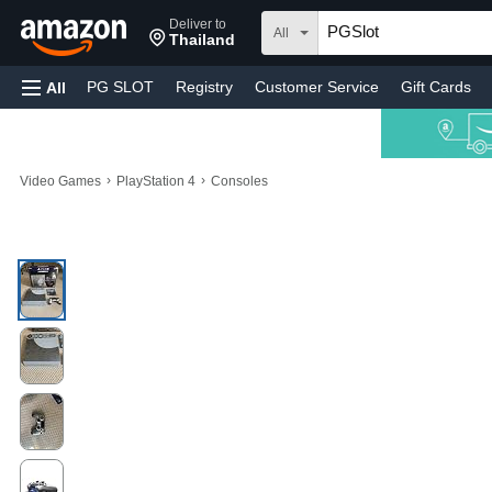
Deliver to
All
Thailand
PG SLOT
Registry
Customer Service
Gift Cards
All
›
›
Video Games
PlayStation 4
Consoles