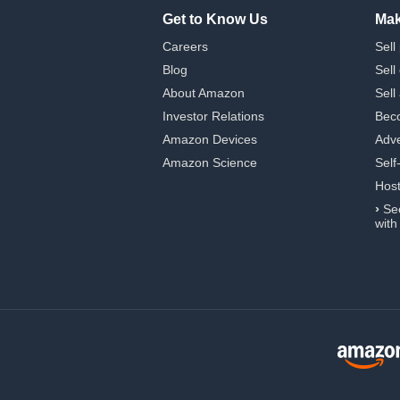
Get to Know Us
Mak
Careers
Sell
Blog
Sell
About Amazon
Sell
Investor Relations
Beco
Amazon Devices
Adve
Amazon Science
Self
Hos
›
Se
with