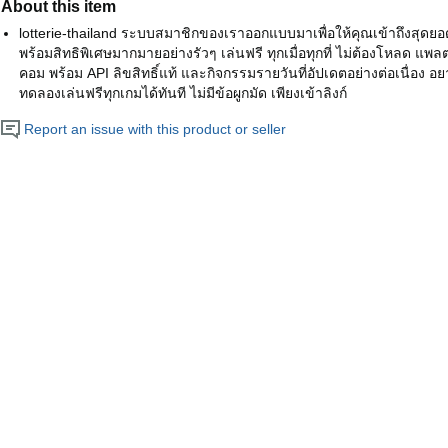
About this item
lotterie-thailand ระบบสมาชิกของเราออกแบบมาเพื่อให้คุณเข้าถึงสุด
พร้อมสิทธิพิเศษมากมายอย่างรัวๆ เล่นฟรี ทุกเมื่อทุกที่ ไม่ต้องโหลด แพล
คอม พร้อม API ลิขสิทธิ์แท้ และกิจกรรมรายวันที่อัปเดตอย่างต่อเนื่อง 
ทดลองเล่นฟรีทุกเกมได้ทันที ไม่มีข้อผูกมัด เพียงเข้าลิงก์
Report an issue with this product or seller