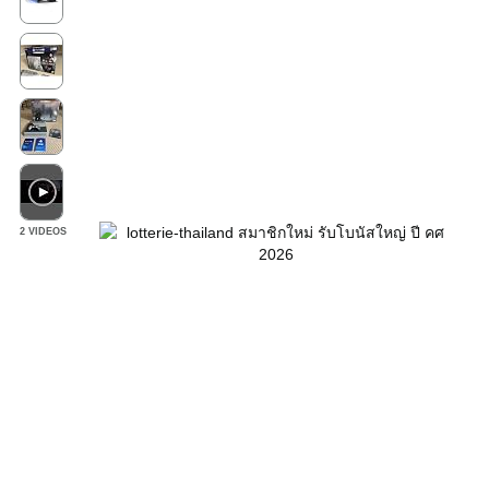
2 VIDEOS