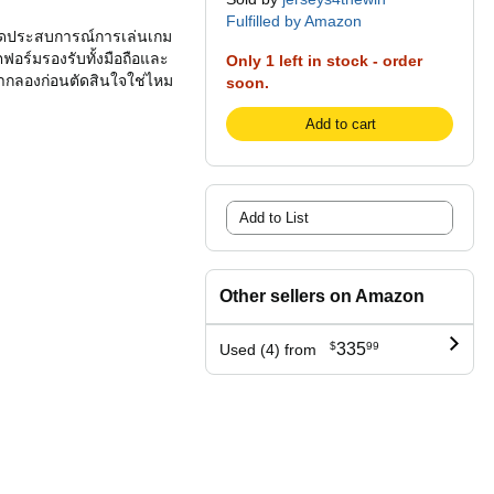
Fulfilled by Amazon
ยอดประสบการณ์การเล่นเกม
ตฟอร์มรองรับทั้งมือถือและ
Only 1 left in stock - order
อยากลองก่อนตัดสินใจใช่ไหม
soon.
Add to cart
Add to List
Other sellers on Amazon
$
335
99
Used (4) from