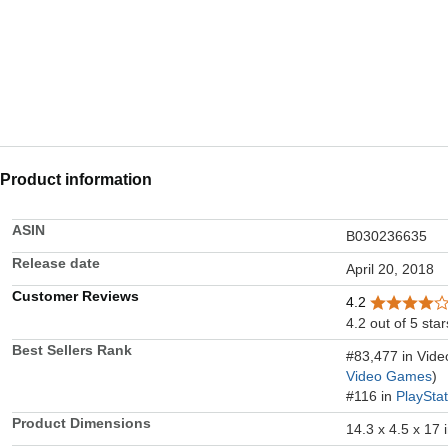
Product information
ASIN
B030236635
Release date
April 20, 2018
Customer Reviews
4.2
4.2 out of 5 star
Best Sellers Rank
#83,477 in Vid
Video Games
)
#116 in
PlaySta
Product Dimensions
14.3 x 4.5 x 17