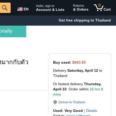
0
Returns
Hello, sign in
EN
& Orders
Cart
Account & Lists
Get free shipping to Thailand
ูงมากกับตัว
Buy used:
$860.85
Delivery
Saturday, April 12
to
Thailand
Or fastest delivery
Thursday,
April 10
. Order within
16 hrs 8
mins
Deliver to
Thailand
Used: Very Good
|
Details
Sold by
jerseys4thewin