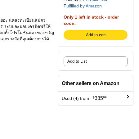
Fulfilled by Amazon
Only 1 left in stock - order
เยอะ แค่ลงทะเบียนสมัคร
soon.
ัคร ระบบจะมอบเครดิตฟรีให้
แจกทั้งโปรโมชั่นและของขวัญ
Add to cart
ลกรางวัลที่คุณต้องการได้
Add to List
Other sellers on Amazon
$
335
99
Used (4) from