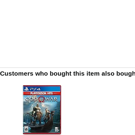
Customers who bought this item also bough