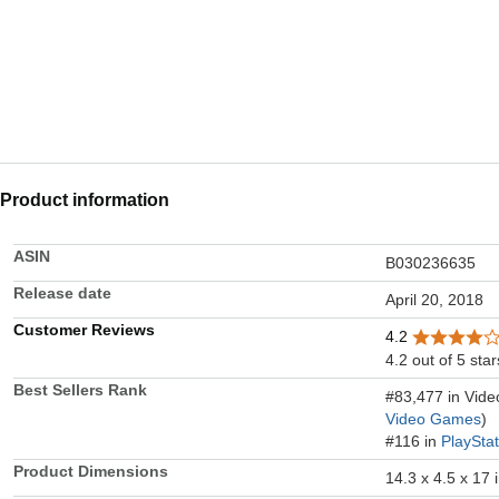
Product information
ASIN
B030236635
Release date
April 20, 2018
Customer Reviews
4.2
4.2 out of 5 star
Best Sellers Rank
#83,477 in Vid
Video Games
)
#116 in
PlaySta
Product Dimensions
14.3 x 4.5 x 17