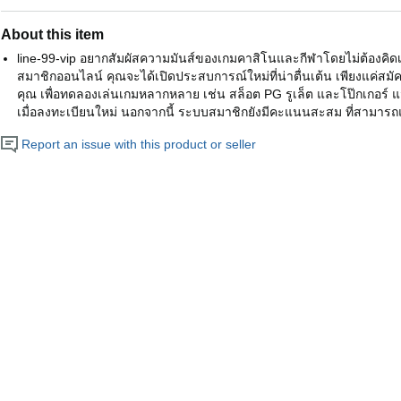
About this item
line-99-vip อยากสัมผัสความมันส์ของเกมคาสิโนและกีฬาโดยไม่ต้องคิด
สมาชิกออนไลน์ คุณจะได้เปิดประสบการณ์ใหม่ที่น่าตื่นเต้น เพียงแค่สม
คุณ เพื่อทดลองเล่นเกมหลากหลาย เช่น สล็อต PG รูเล็ต และโป๊กเกอร์ 
เมื่อลงทะเบียนใหม่ นอกจากนี้ ระบบสมาชิกยังมีคะแนนสะสม ที่สามารถแ
Report an issue with this product or seller