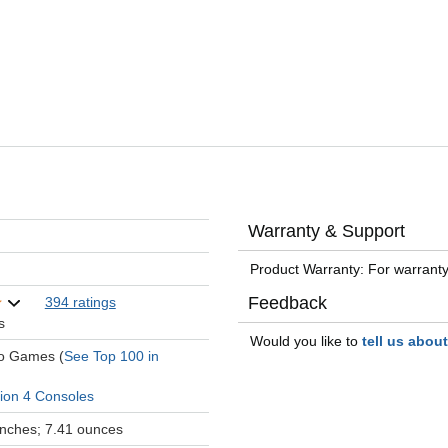
Warranty & Support
Product Warranty: For warranty
Feedback
394 ratings
s
Would you like to
tell us abou
eo Games (
See Top 100 in
tion 4 Consoles
 inches; 7.41 ounces