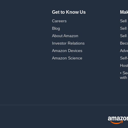
Get to Know Us
Mak
Careers
Sell
Blog
Sell
About Amazon
Sell
Investor Relations
Beco
Amazon Devices
Adve
Amazon Science
Self
Hos
›
Se
with