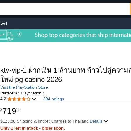
Sell
ktv-vip-1 ฝากเงิน 1 ล้านบาท ก้าวไปสู่ความ
ใหม่ pg casino 2026
Visit the PlayStation Store
Platform :
PlayStation 4
4.2
394 ratings
719
$
98
$123.86 Shipping & Import Charges to Thailand
Details
Only 1 left in stock - order soon.