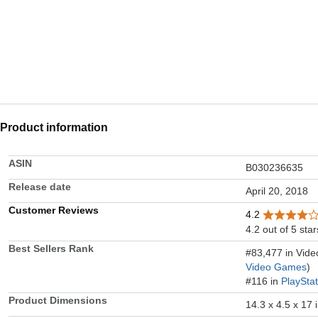
Product information
ASIN
B030236635
Release date
April 20, 2018
Customer Reviews
4.2
4.2 out of 5 star
Best Sellers Rank
#83,477 in Vid
Video Games
)
#116 in
PlaySta
Product Dimensions
14.3 x 4.5 x 17