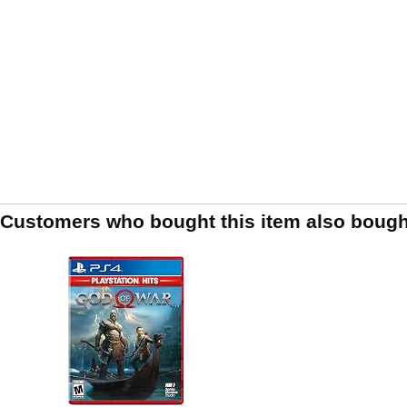
Customers who bought this item also bough