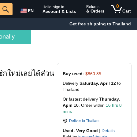
0
Returns
Hello, sign in
EN
& Orders
Cart
Account & Lists
Get free shipping to Thailand
ิกใหม่เลยได้ส่วน
Buy used:
$860.85
Delivery
Saturday, April 12
to
Thailand
Or fastest delivery
Thursday,
April 10
. Order within
16 hrs 8
mins
Deliver to
Thailand
Used: Very Good
|
Details
Sold by
jerseys4thewin