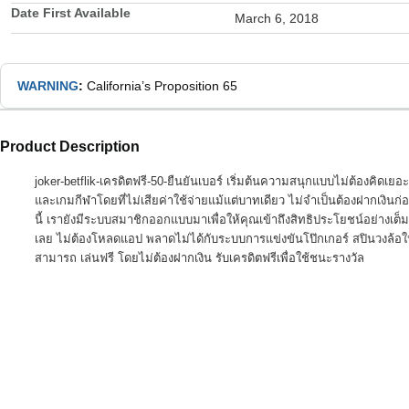
Date First Available
March 6, 2018
WARNING
:
California’s Proposition 65
Product Description
joker-betflik-เครดิตฟรี-50-ยืนยันเบอร์ เริ่มต้นความสนุกแบบไม่ต้องคิดเ
และเกมกีฬาโดยที่ไม่เสียค่าใช้จ่ายแม้แต่บาทเดียว ไม่จำเป็นต้องฝากเงิน
นี้ เรายังมีระบบสมาชิกออกแบบมาเพื่อให้คุณเข้าถึงสิทธิประโยชน์อย่างเต็ม
เลย ไม่ต้องโหลดแอป พลาดไม่ได้กับระบบการแข่งขันโป๊กเกอร์ สปินวงล้อใ
สามารถ เล่นฟรี โดยไม่ต้องฝากเงิน รับเครดิตฟรีเพื่อใช้ชนะรางวัล