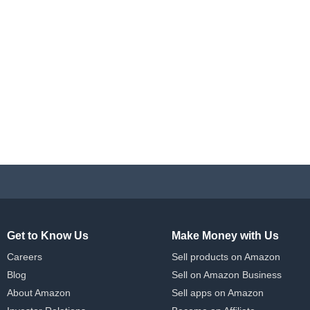
Get to Know Us
Make Money with Us
Careers
Sell products on Amazon
Blog
Sell on Amazon Business
About Amazon
Sell apps on Amazon