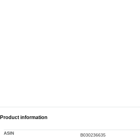
Product information
ASIN
B030236635