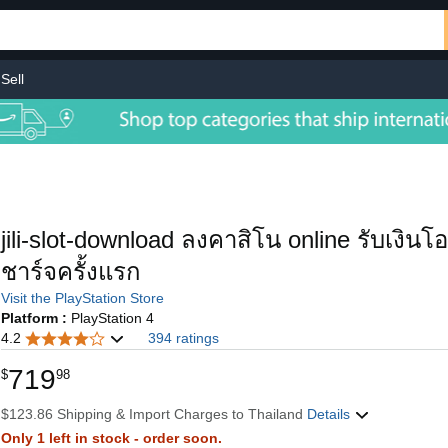
Sell
jili-slot-download ลงคาสิโน online รับเงิน
ชาร์จครั้งแรก
Visit the PlayStation Store
Platform :
PlayStation 4
4.2
394 ratings
719
$
98
$123.86 Shipping & Import Charges to Thailand
Details
Only 1 left in stock - order soon.