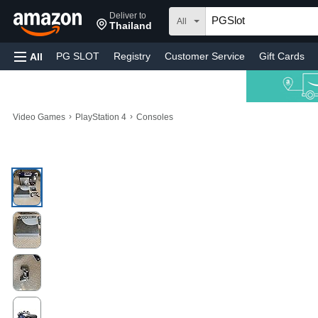
Deliver to
All
Thailand
PG SLOT
Registry
Customer Service
Gift Cards
All
›
›
Video Games
PlayStation 4
Consoles