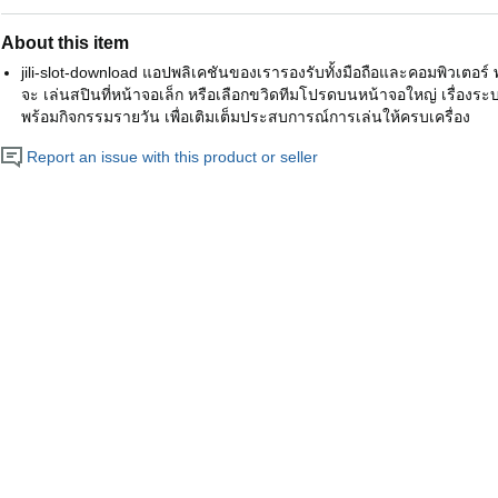
About this item
jili-slot-download แอปพลิเคชันของเรารองรับทั้งมือถือและคอมพิวเตอร์ พร
จะ เล่นสปินที่หน้าจอเล็ก หรือเลือกขวิดทีมโปรดบนหน้าจอใหญ่ เรื่องระบบ
พร้อมกิจกรรมรายวัน เพื่อเติมเต็มประสบการณ์การเล่นให้ครบเครื่อง
Report an issue with this product or seller