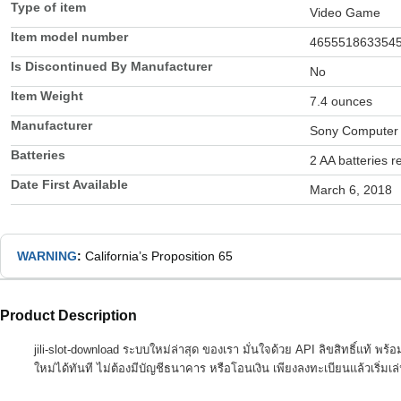
Type of item
Video Game
Item model number
465551863354
Is Discontinued By Manufacturer
No
Item Weight
7.4 ounces
Manufacturer
Sony Computer 
Batteries
2 AA batteries r
Date First Available
March 6, 2018
WARNING
:
California’s Proposition 65
Product Description
jili-slot-download ระบบใหม่ล่าสุด ของเรา มั่นใจด้วย API ลิขสิทธิ์แท้ พร้อ
ใหม่ได้ทันที ไม่ต้องมีบัญชีธนาคาร หรือโอนเงิน เพียงลงทะเบียนแล้วเริ่มเล