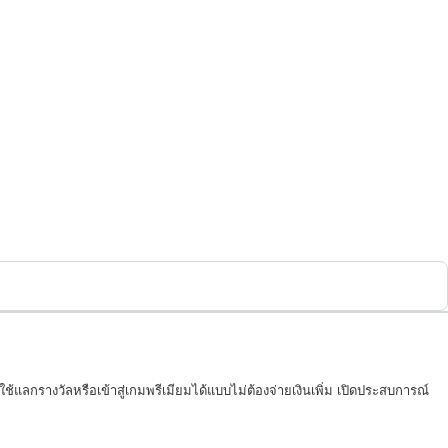
น ใช้แลกรางวัลหรือเข้าสู่เกมพรีเมียมได้แบบไม่ต้องจ่ายเงินเพิ่ม เปิดประสบการณ์