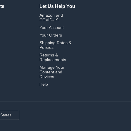
ts
Let Us Help You
Amazon and
COVID-19
Your Account
Your Orders
Shipping Rates &
Policies
Returns &
Replacements
Manage Your
Content and
Devices
Help
 States