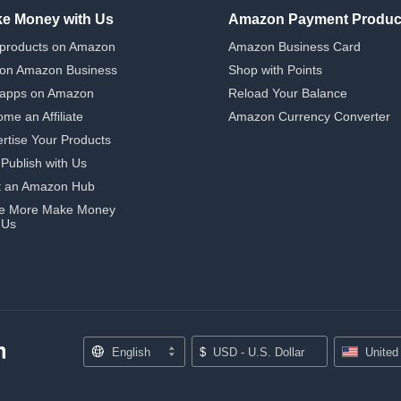
e Money with Us
Amazon Payment Produc
 products on Amazon
Amazon Business Card
 on Amazon Business
Shop with Points
 apps on Amazon
Reload Your Balance
me an Affiliate
Amazon Currency Converter
rtise Your Products
-Publish with Us
t an Amazon Hub
e More Make Money
 Us
English
$
USD - U.S. Dollar
United