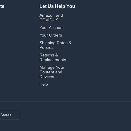
ts
Let Us Help You
Amazon and
COVID-19
Your Account
Your Orders
Shipping Rates &
Policies
Returns &
Replacements
Manage Your
Content and
Devices
Help
 States