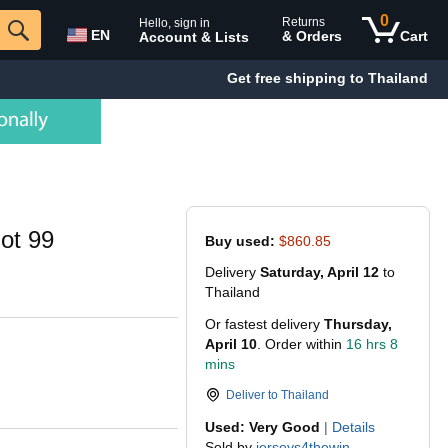
0
Returns
Hello, sign in
EN
& Orders
Cart
Account & Lists
Get free shipping to Thailand
ot 99
Buy used:
$860.85
Delivery
Saturday, April 12
to
Thailand
Or fastest delivery
Thursday,
April 10
. Order within
16 hrs 8
mins
Deliver to
Thailand
Used: Very Good
|
Details
Sold by
jerseys4thewin