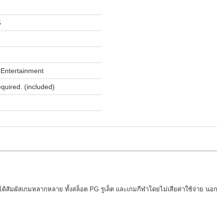
5
Entertainment
equired. (included)
ด้สัมผัสเกมหลากหลาย ทั้งสล็อต PG รูเล็ต และเกมกีฬาโดยไม่เสียค่าใช้จ่าย นอก