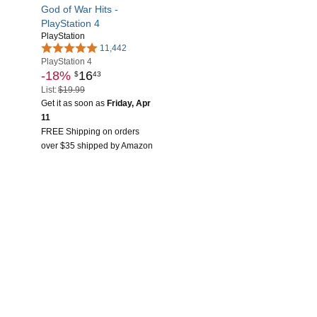
God of War Hits -
PlayStation 4
PlayStation
11,442
PlayStation 4
-18%
16
$
43
List:
$19.99
Get it as soon as
Friday, Apr
11
FREE Shipping on orders
over $35 shipped by Amazon