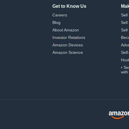
Get to Know Us
Mak
Careers
Sell
Blog
Sell
About Amazon
Sell
Investor Relations
Beco
Amazon Devices
Adve
Amazon Science
Self
Hos
›
Se
with