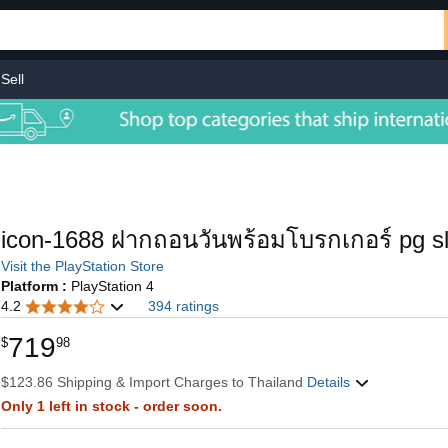
Sell
icon-1688 ฝากถอนวันพร้อมโบรกเกอร์ pg sl
Visit the PlayStation Store
Platform :
PlayStation 4
4.2
394 ratings
719
$
98
$123.86 Shipping & Import Charges to Thailand
Details
Only 1 left in stock - order soon.