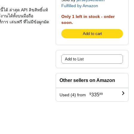
Fulfilled by Amazon
ได้ ล่าสุด API ลิขสิทธิ์แท้
านได้ทั้งบนมือถือ
Only 1 left in stock - order
การ เล่นฟรี ที่ไม่มีข้อผูกมัด
soon.
Add to cart
Add to List
Other sellers on Amazon
$
335
99
Used (4) from