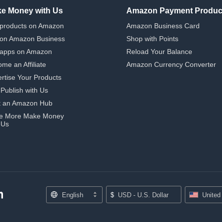
e Money with Us
Amazon Payment Produc
 products on Amazon
Amazon Business Card
 on Amazon Business
Shop with Points
 apps on Amazon
Reload Your Balance
me an Affiliate
Amazon Currency Converter
rtise Your Products
-Publish with Us
t an Amazon Hub
e More Make Money
 Us
English
$
USD - U.S. Dollar
United