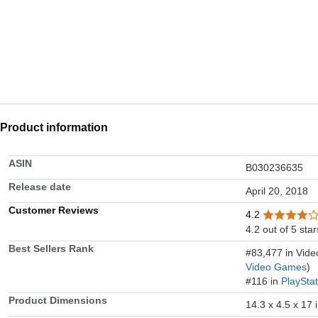
Product information
ASIN
B030236635
Release date
April 20, 2018
Customer Reviews
4.2
4.2 out of 5 star
Best Sellers Rank
#83,477 in Vid
Video Games
)
#116 in
PlaySta
Product Dimensions
14.3 x 4.5 x 17