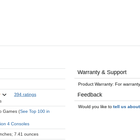
Warranty & Support
Product Warranty: For warranty
Feedback
394 ratings
s
Would you like to
tell us abou
eo Games (
See Top 100 in
tion 4 Consoles
 inches; 7.41 ounces