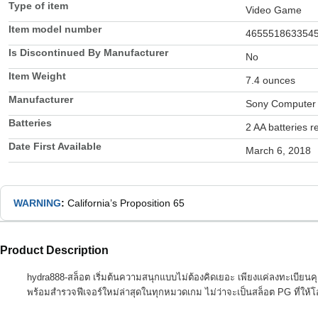
Type of item
Video Game
Item model number
465551863354
Is Discontinued By Manufacturer
No
Item Weight
7.4 ounces
Manufacturer
Sony Computer 
Batteries
2 AA batteries r
Date First Available
March 6, 2018
WARNING
:
California’s Proposition 65
Product Description
hydra888-สล็อต เริ่มต้นความสนุกแบบไม่ต้องคิดเยอะ เพียงแค่ลงทะเบียนคุ
พร้อมสำรวจฟีเจอร์ใหม่ล่าสุดในทุกหมวดเกม ไม่ว่าจะเป็นสล็อต PG ที่ใ