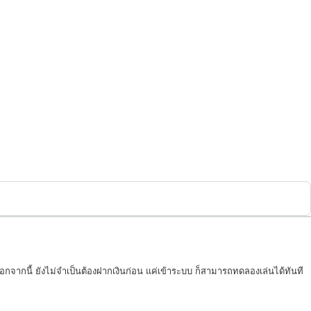
อกจากนี้ ยังไม่จำเป็นต้องฝากเงินก่อน แค่เข้าระบบ ก็สามารถทดลองเล่นได้ทันที