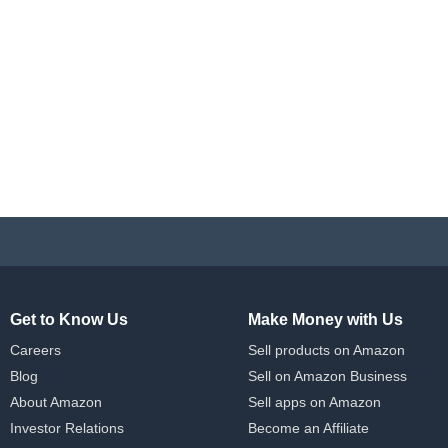
Get to Know Us
Make Money with Us
Careers
Sell products on Amazon
Blog
Sell on Amazon Business
About Amazon
Sell apps on Amazon
Investor Relations
Become an Affiliate