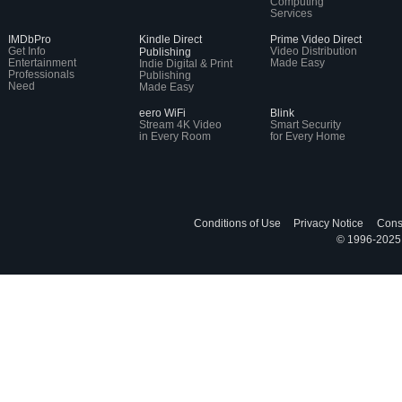
Computing
Services
IMDbPro
Kindle Direct
Prime Video Direct
Get Info
Video Distribution
Publishing
Entertainment
Made Easy
Indie Digital & Print
Professionals
Publishing
Need
Made Easy
eero WiFi
Blink
Stream 4K Video
Smart Security
in Every Room
for Every Home
Conditions of Use
Privacy Notice
Cons
© 1996-2025, 