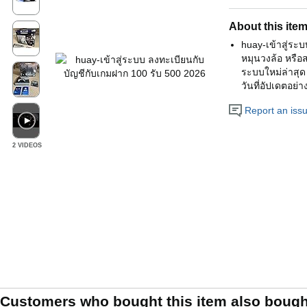
About this ite
huay-เข้าสู่ระบบ
หมุนวงล้อ หรือ
ระบบใหม่ล่าสุด 
วันที่อัปเดตอย่าง
Report an issue
2 VIDEOS
Customers who bought this item also bough