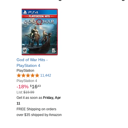
God of War Hits -
PlayStation 4
PlayStation
11,442
PlayStation 4
-18%
16
$
43
List:
$19.99
Get it as soon as
Friday, Apr
11
FREE Shipping on orders
over $35 shipped by Amazon