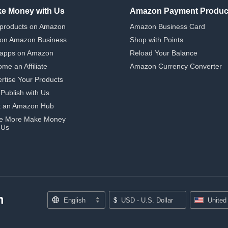
e Money with Us
Amazon Payment Produc
 products on Amazon
Amazon Business Card
 on Amazon Business
Shop with Points
 apps on Amazon
Reload Your Balance
me an Affiliate
Amazon Currency Converter
rtise Your Products
-Publish with Us
t an Amazon Hub
e More Make Money
 Us
English
$
USD - U.S. Dollar
United