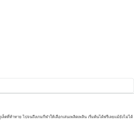
ล็ตที่ท้าทาย ไปจนถึงเกมกีฬาให้เลือกเล่นเพลิดเพลิน เริ่มต้นได้ฟรีเลยแม้ยังไม่ได้