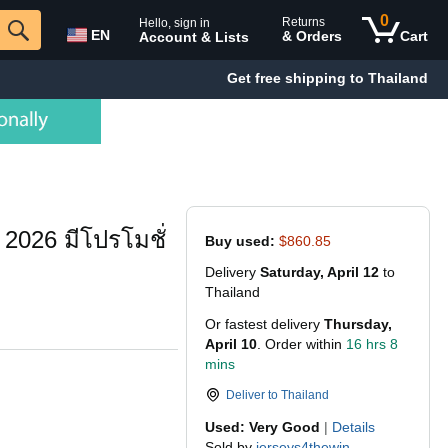
0
Returns
Hello, sign in
EN
& Orders
Cart
Account & Lists
Get free shipping to Thailand
o 2026 มีโปรโมชั่
Buy used:
$860.85
Delivery
Saturday, April 12
to
Thailand
Or fastest delivery
Thursday,
April 10
. Order within
16 hrs 8
mins
Deliver to
Thailand
Used: Very Good
|
Details
Sold by
jerseys4thewin