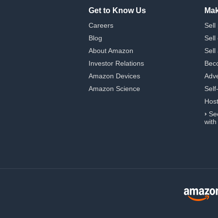
Get to Know Us
Mak
Careers
Sell
Blog
Sell
About Amazon
Sell
Investor Relations
Beco
Amazon Devices
Adve
Amazon Science
Self
Hos
›
Se
with