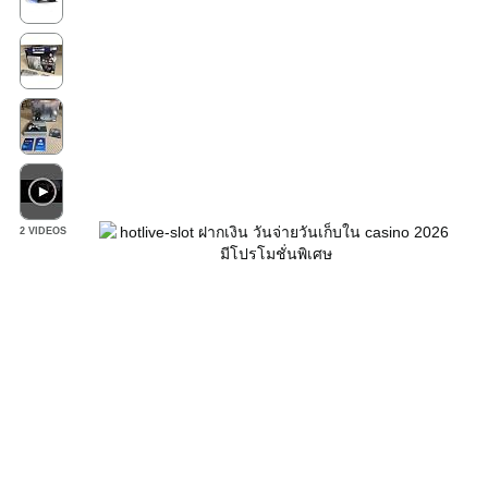
2 VIDEOS