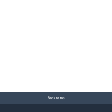
Back to top