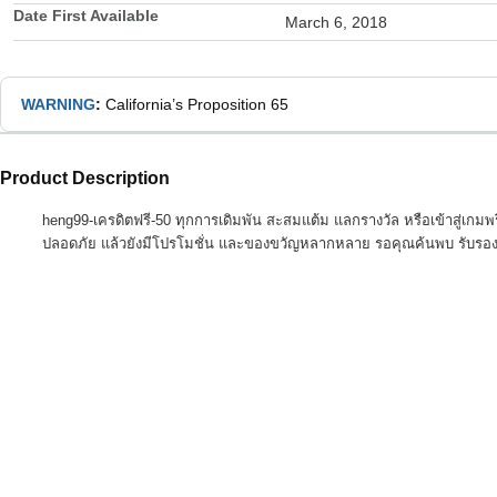
Date First Available
March 6, 2018
WARNING
:
California’s Proposition 65
Product Description
heng99-เครดิตฟรี-50 ทุกการเดิมพัน สะสมแต้ม แลกรางวัล หรือเข้าสู่เกมพร
ปลอดภัย แล้วยังมีโปรโมชั่น และของขวัญหลากหลาย รอคุณค้นพบ รับรอง