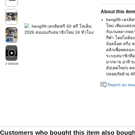
About this ite
heng99-เครดิตฟ
ใหม่ เพียงแค่ล
กับเกมหลากหลาย
กีฬา โดยไม่ต้อง
ล้อสล็อต หรือ ช
คลิกเพื่อทดลองเ
ระบบสมาชิกที่อ
มากมาย อาทิ ขอ
2 VIDEOS
อัปเดตใหม่ๆ ตล
ปลอดภัยด้วย API
Report an issue
Customers who bought this item also bough