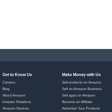
Get to Know Us
Make Money with Us
Careers
Sell products on Amazon
Blog
Sell on Amazon Business
About Amazon
Sell apps on Amazon
Investor Relations
Become an Affiliate
Amazon Devices
Advertise Your Products