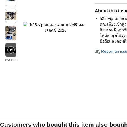
About this ite
h25-vip นอกจาก
คุณ เพียงเข้าส
กิจกรรมพิเศษเพ
ใหม่ล่าสุดในทุ
มือถือและคอมพิ
Report an issue
2 VIDEOS
Customers who bought this item also bough