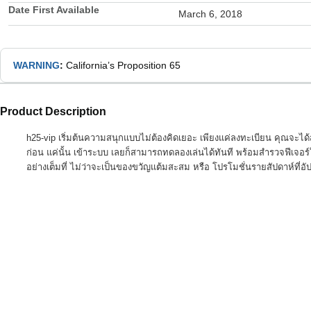
Date First Available
March 6, 2018
WARNING
:
California’s Proposition 65
Product Description
h25-vip เริ่มต้นความสนุกแบบไม่ต้องคิดเยอะ เพียงแค่ลงทะเบียน คุณจะได้
ก่อน แค่นั้น เข้าระบบ เลยก็สามารถทดลองเล่นได้ทันที พร้อมสำรวจฟีเจอ
อย่างเต็มที่ ไม่ว่าจะเป็นของขวัญแต้มสะสม หรือ โปรโมชั่นรายสัปดาห์ที่อ