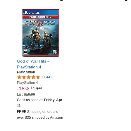
God of War Hits -
PlayStation 4
PlayStation
11,442
PlayStation 4
-18%
16
$
43
List:
$19.99
Get it as soon as
Friday, Apr
11
FREE Shipping on orders
over $35 shipped by Amazon