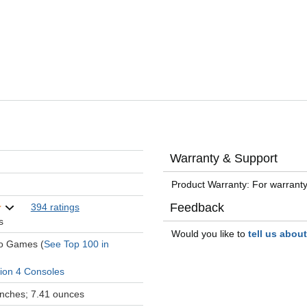
Warranty & Support
Product Warranty: For warranty
Feedback
394 ratings
s
Would you like to
tell us abou
eo Games (
See Top 100 in
tion 4 Consoles
 inches; 7.41 ounces