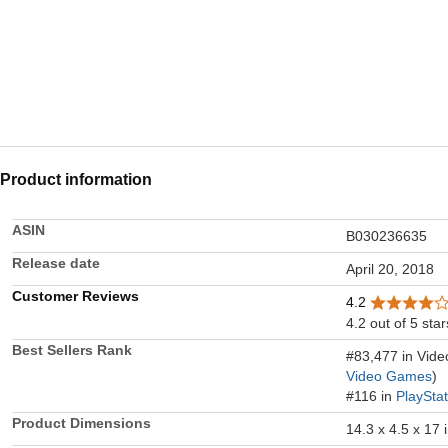
Product information
ASIN
B030236635
Release date
April 20, 2018
Customer Reviews
4.2
4.2 out of 5 star
Best Sellers Rank
#83,477 in Vid
Video Games
)
#116 in
PlaySta
Product Dimensions
14.3 x 4.5 x 17