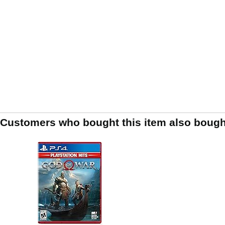
Customers who bought this item also bough