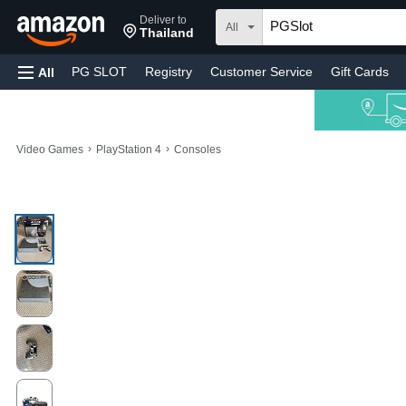
Deliver to
All
Thailand
PG SLOT
Registry
Customer Service
Gift Cards
All
›
›
Video Games
PlayStation 4
Consoles