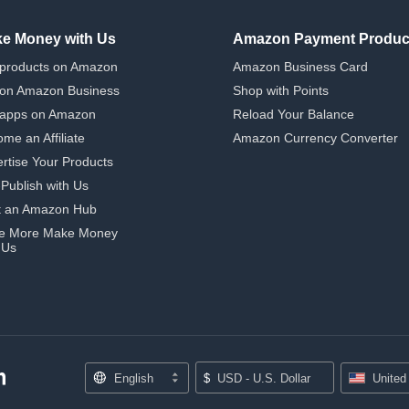
e Money with Us
Amazon Payment Produc
 products on Amazon
Amazon Business Card
 on Amazon Business
Shop with Points
 apps on Amazon
Reload Your Balance
me an Affiliate
Amazon Currency Converter
rtise Your Products
-Publish with Us
t an Amazon Hub
e More Make Money
 Us
English
$
USD - U.S. Dollar
United