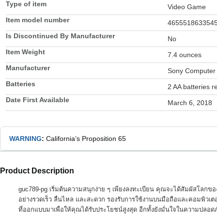
Type of item
Video Game
Item model number
465551863354
Is Discontinued By Manufacturer
No
Item Weight
7.4 ounces
Manufacturer
Sony Computer 
Batteries
2 AA batteries r
Date First Available
March 6, 2018
WARNING
:
California’s Proposition 65
Product Description
guc789-pg เริ่มต้นความสนุกง่าย ๆ เพียงลงทะเบียน คุณจะได้สัมผัสโลกข
อย่างรวดเร็ว ลื่นไหล และสะดวก รองรับการใช้งานบนมือถือและคอมพิวเตอร
ที่ออกแบบมาเพื่อให้คุณได้รับประโยชน์สูงสุด อีกทั้งยังมั่นใจในความปลอดภั