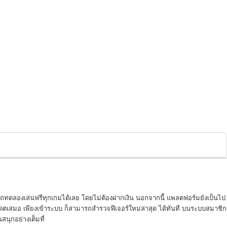
รถทดลองเล่นฟรีทุกเกมได้เลย โดยไม่ต้องฝากเงิน นอกจากนี้ แพลตฟอร์มยังเป็นไป
ดตเสมอ เพียงเข้าระบบ ก็สามารถสำรวจฟีเจอร์ใหม่ล่าสุด ได้ทันที บนระบบสมาชิก
สนุกอย่างเต็มที่