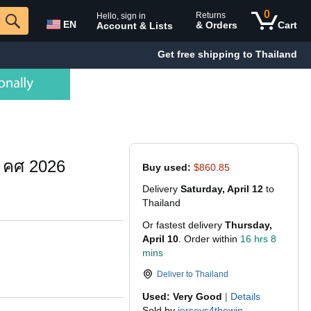
0
Returns
Hello, sign in
EN
& Orders
Cart
Account & Lists
Get free shipping to Thailand
ปี คศ 2026
Buy used:
$860.85
Delivery
Saturday, April 12
to
Thailand
Or fastest delivery
Thursday,
April 10
. Order within
16 hrs 8
mins
Deliver to
Thailand
Used: Very Good
|
Details
Sold by
jerseys4thewin