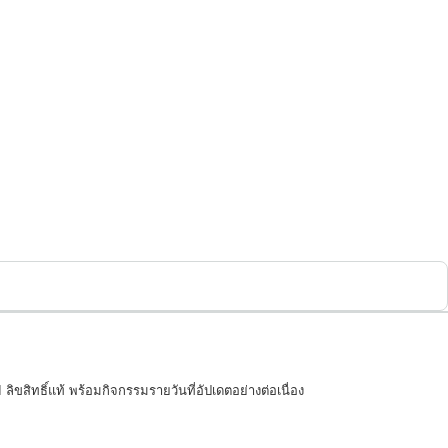
I ลิขสิทธิ์แท้ พร้อมกิจกรรมรายวันที่อัปเดตอย่างต่อเนื่อง