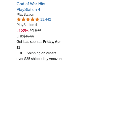
God of War Hits -
PlayStation 4
PlayStation
11,442
PlayStation 4
-18%
16
$
43
List:
$19.99
Get it as soon as
Friday, Apr
11
FREE Shipping on orders
over $35 shipped by Amazon