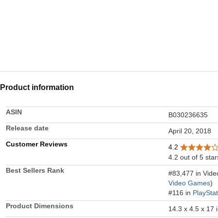
Product information
ASIN
B030236635
Release date
April 20, 2018
Customer Reviews
4.2
4.2 out of 5 star
Best Sellers Rank
#83,477 in Vid
Video Games
)
#116 in
PlaySta
Product Dimensions
14.3 x 4.5 x 17