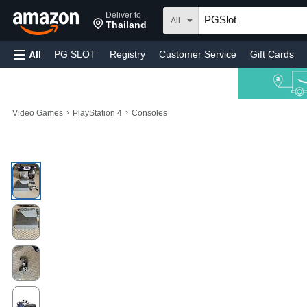
Deliver to
All
Thailand
PG SLOT
Registry
Customer Service
Gift Cards
All
›
›
Video Games
PlayStation 4
Consoles