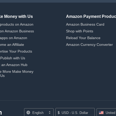
e Money with Us
Amazon Payment Produc
 products on Amazon
Amazon Business Card
 on Amazon Business
Shop with Points
 apps on Amazon
Reload Your Balance
me an Affiliate
Amazon Currency Converter
rtise Your Products
-Publish with Us
t an Amazon Hub
e More Make Money
 Us
English
$
USD - U.S. Dollar
United