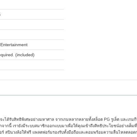
5
Entertainment
equired. (included)
จะได้รับสิทธิพิเศษอย่างมหาศาล จากเกมหลากหลายทั้งสล็อต PG รูเล็ต และเกมกีฬาโ
ากนี้ เรายังมีระบบสมาชิกออกแบบมาเพื่อให้คุณเข้าถึงสิทธิประโยชน์อย่างเต็มที่ 
์ สปินวงล้อให้ฟรี แพลตฟอร์มรองรับทั้งมือถือและคอมพร้อมความลื่นไหลตลอดการใช