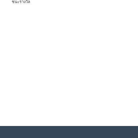
ชนะรางวัล