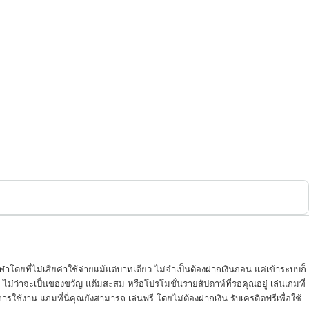
ดยที่ไม่เสียค่าใช้จ่ายแม้แต่บาทเดียว ไม่จำเป็นต้องฝากเงินก่อน แค่เข้าระบบก็
ไม่ว่าจะเป็นของขวัญ แต้มสะสม หรือโปรโมชั่นรายสัปดาห์ที่รอคุณอยู่ เล่นเกมที่
้งาน แถมที่นี่คุณยังสามารถ เล่นฟรี โดยไม่ต้องฝากเงิน รับเครดิตฟรีเพื่อใช้