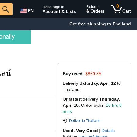
0
Returns
Hello, sign in
EN
& Orders
Cart
Account & Lists
Get free shipping to Thailand
ลน์
Buy used:
$860.85
Delivery
Saturday, April 12
to
Thailand
Or fastest delivery
Thursday,
April 10
. Order within
16 hrs 8
mins
Deliver to
Thailand
Used: Very Good
|
Details
Sold by
jerseys4thewin