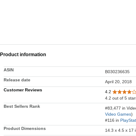
Product information
ASIN
B030236635
Release date
April 20, 2018
Customer Reviews
4.2
4.2 out of 5 star
Best Sellers Rank
#83,477 in Vid
Video Games
)
#116 in
PlaySta
Product Dimensions
14.3 x 4.5 x 17