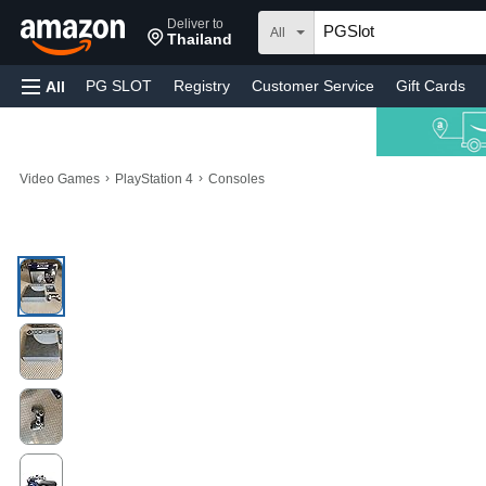
Deliver to
All
Thailand
PG SLOT
Registry
Customer Service
Gift Cards
All
›
›
Video Games
PlayStation 4
Consoles