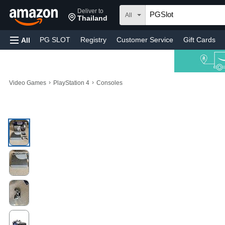
Deliver to
All
Thailand
PG SLOT
Registry
Customer Service
Gift Cards
All
›
›
Video Games
PlayStation 4
Consoles