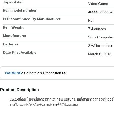
Type of item
Video Game
Item model number
465551863354
Is Discontinued By Manufacturer
No
Item Weight
7.4 ounces
Manufacturer
Sony Computer 
Batteries
2 AA batteries r
Date First Available
March 6, 2018
WARNING
:
California’s Proposition 65
Product Description
g2g1-สล็อต ไม่จำเป็นต้องฝากเงินก่อน แค่เข้าระบบก็สามารถสำรวจฟีเจอร์ใ
รางวัล และรับโปรโมชั่นรายสัปดาห์ที่อัปเดตเสมอ