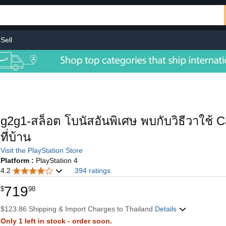
Sell
g2g1-สล็อต โบนัสอันพิเศษ พบกับวิธีวาใช้ 
ที่บ้าน
Visit the PlayStation Store
Platform :
PlayStation 4
4.2
394 ratings
719
$
98
$123.86 Shipping & Import Charges to Thailand
Details
Only 1 left in stock - order soon.