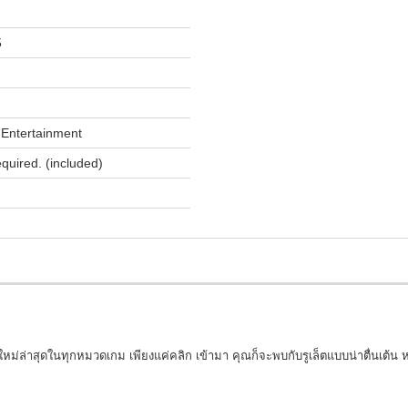
5
Entertainment
equired. (included)
หม่ล่าสุดในทุกหมวดเกม เพียงแค่คลิก เข้ามา คุณก็จะพบกับรูเล็ตแบบน่าตื่นเต้น