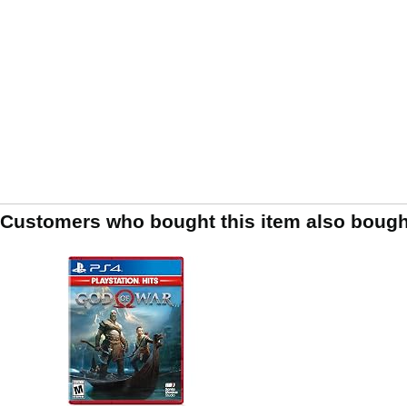
Customers who bought this item also bough