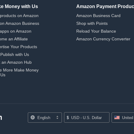
e Money with Us
Amazon Payment Produc
 products on Amazon
Amazon Business Card
 on Amazon Business
Shop with Points
 apps on Amazon
Reload Your Balance
me an Affiliate
Amazon Currency Converter
rtise Your Products
-Publish with Us
t an Amazon Hub
e More Make Money
 Us
English
$
USD - U.S. Dollar
United