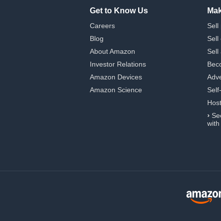
Get to Know Us
Mak
Careers
Sell
Blog
Sell
About Amazon
Sell
Investor Relations
Beco
Amazon Devices
Adve
Amazon Science
Self
Hos
›
Se
with