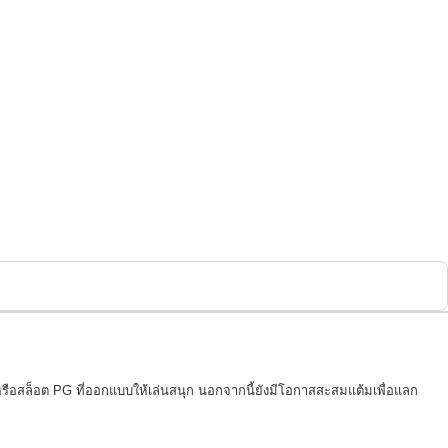
 หรือสล็อต PG ที่ออกแบบให้เล่นสนุก นอกจากนี้ยังมีโอกาสสะสมแต้มเพื่อแลก