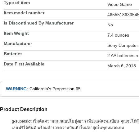
Type of item
Video Game
Item model number
465551863354
Is Discontinued By Manufacturer
No
Item Weight
7.4 ounces
Manufacturer
Sony Computer 
Batteries
2 AA batteries r
Date First Available
March 6, 2018
WARNING
:
California’s Proposition 65
Product Description
g-superslot เริ่มต้นความสนุกแบบไม่ยุ่งยาก เพียงแค่ลงทะเบียน คุณจะได้
เล่นฟรีได้ทันที พร้อมสำรวจความบันเทิงใหม่ล่าสุดในทุกหมวดเกม