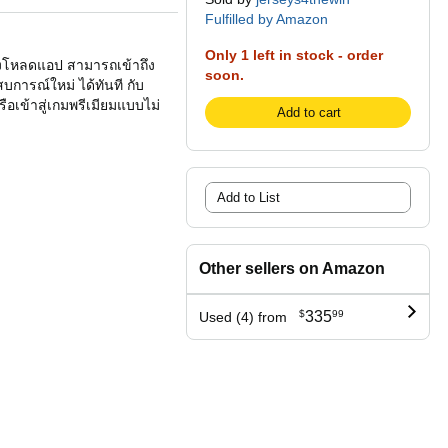
Fulfilled by Amazon
Only 1 left in stock - order
้องโหลดแอป สามารถเข้าถึง
soon.
สบการณ์ใหม่ ได้ทันที กับ
รือเข้าสู่เกมพรีเมียมแบบไม่
Add to cart
Add to List
Other sellers on Amazon
$
335
99
Used (4) from