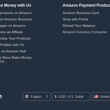
e Money with Us
Amazon Payment Produc
 products on Amazon
Amazon Business Card
 on Amazon Business
Shop with Points
 apps on Amazon
Reload Your Balance
me an Affiliate
Amazon Currency Converter
rtise Your Products
-Publish with Us
t an Amazon Hub
e More Make Money
 Us
English
$
USD - U.S. Dollar
United