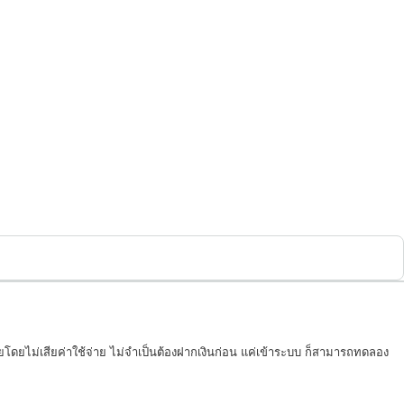
ยโดยไม่เสียค่าใช้จ่าย ไม่จำเป็นต้องฝากเงินก่อน แค่เข้าระบบ ก็สามารถทดลอง