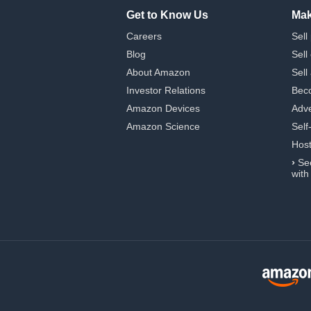
Get to Know Us
Mak
Careers
Sell
Blog
Sell
About Amazon
Sell
Investor Relations
Beco
Amazon Devices
Adve
Amazon Science
Self
Hos
›
Se
with