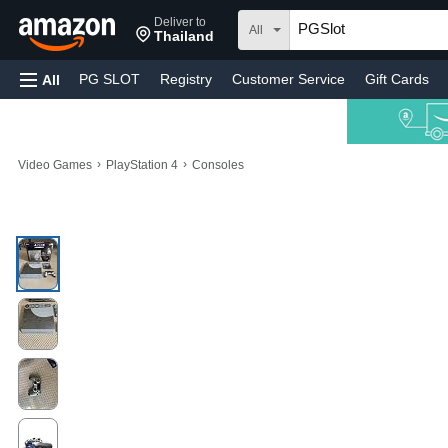
Deliver to
All
Thailand
PG SLOT
Registry
Customer Service
Gift Cards
All
›
›
Video Games
PlayStation 4
Consoles