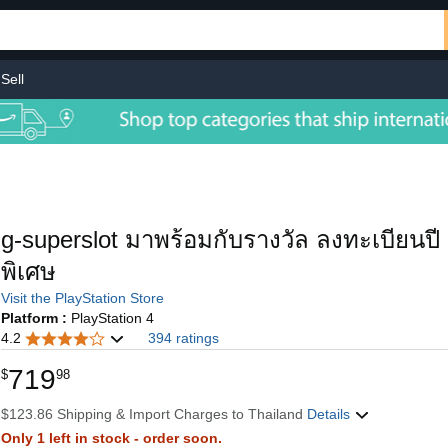
Sell
g-superslot มาพร้อมกับรางวัล ลงทะเบียนปี
พิเศษ
Visit the PlayStation Store
Platform :
PlayStation 4
4.2
394 ratings
719
$
98
$123.86 Shipping & Import Charges to Thailand
Details
Only 1 left in stock - order soon.