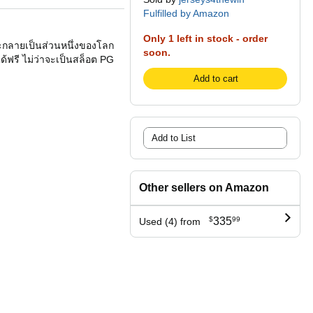
Fulfilled by Amazon
Only 1 left in stock - order
จะกลายเป็นส่วนหนึ่งของโลก
soon.
ด้ฟรี ไม่ว่าจะเป็นสล็อต PG
Add to cart
Add to List
Other sellers on Amazon
$
335
99
Used (4) from