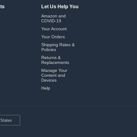
ts
Let Us Help You
Amazon and
COVID-19
Your Account
Your Orders
Shipping Rates &
Policies
Returns &
Replacements
Manage Your
Content and
Devices
Help
 States