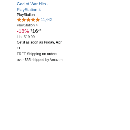
God of War Hits -
PlayStation 4
PlayStation
11,442
PlayStation 4
-18%
16
$
43
List:
$19.99
Get it as soon as
Friday, Apr
11
FREE Shipping on orders
over $35 shipped by Amazon