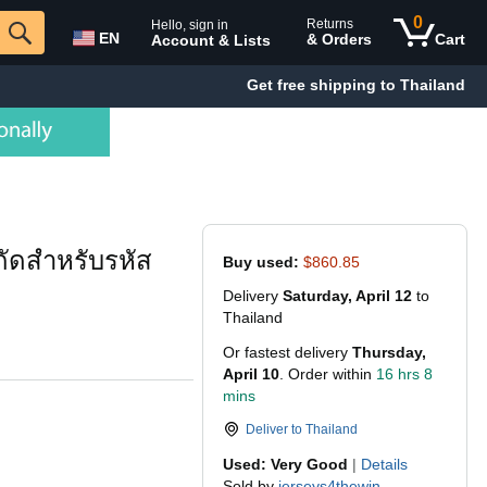
0
Returns
Hello, sign in
EN
& Orders
Cart
Account & Lists
Get free shipping to Thailand
กัดสำหรับรหัส
Buy used:
$860.85
Delivery
Saturday, April 12
to
Thailand
Or fastest delivery
Thursday,
April 10
. Order within
16 hrs 8
mins
Deliver to
Thailand
Used: Very Good
|
Details
Sold by
jerseys4thewin