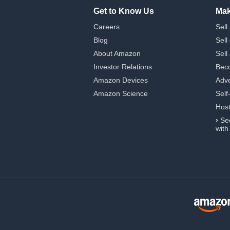
Get to Know Us
Mak
Careers
Sell
Blog
Sell
About Amazon
Sell
Investor Relations
Beco
Amazon Devices
Adve
Amazon Science
Self
Hos
›
Se
with