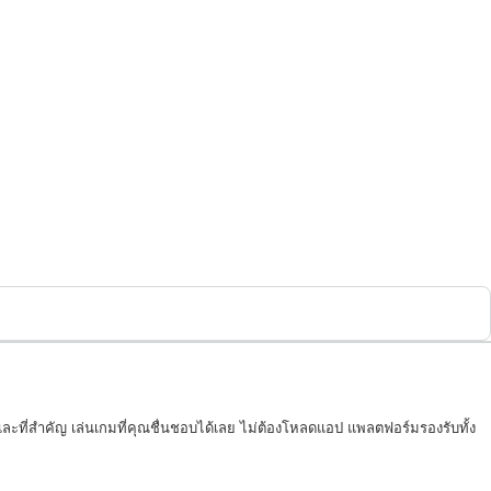
ละที่สำคัญ เล่นเกมที่คุณชื่นชอบได้เลย ไม่ต้องโหลดแอป แพลตฟอร์มรองรับทั้ง