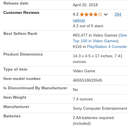
Release date
April 20, 2018
Customer Reviews
4.2
394
ratings
4.2 out of 5 stars
Best Sellers Rank
#83,477 in Video Games (
See
Top 100 in Video Games
)
#116 in
PlayStation 4 Console
Product Dimensions
14.3 x 4.5 x 17 inches; 7.41
ounces
Type of item
Video Game
Item model number
4655518633545
Is Discontinued By Manufacturer
No
Item Weight
7.4 ounces
Manufacturer
Sony Computer Entertainmen
Batteries
2 AA batteries required.
(included)