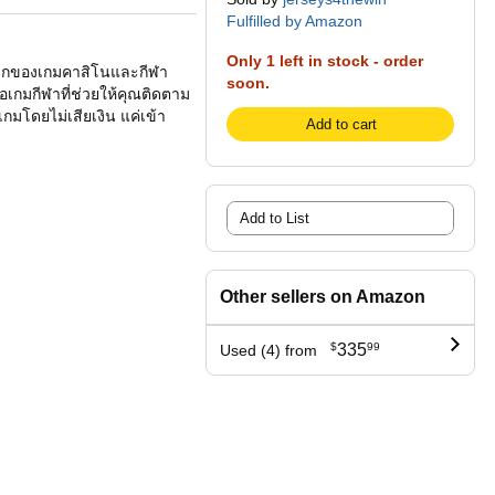
Fulfilled by Amazon
Only 1 left in stock - order
สู่โลกของเกมคาสิโนและกีฬา
soon.
ือเกมกีฬาที่ช่วยให้คุณติดตาม
มโดยไม่เสียเงิน แค่เข้า
Add to cart
Add to List
Other sellers on Amazon
$
335
99
Used (4) from