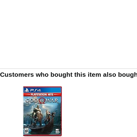
Customers who bought this item also bough