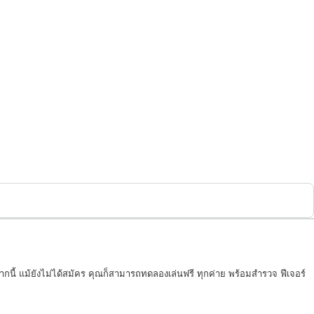
จากนี้ แม้ยังไม่ได้สมัคร คุณก็สามารถทดลองเล่นฟรี ทุกค่าย พร้อมสำรวจ ฟีเจอร์