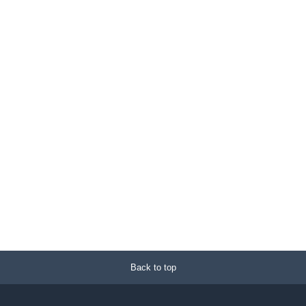
Back to top