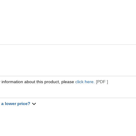
 information about this product, please
click here.
[PDF ]
t a lower price?