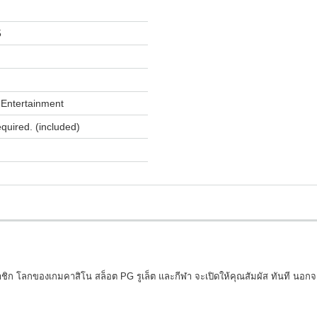
5
Entertainment
equired. (included)
นสมาชิก โลกของเกมคาสิโน สล็อต PG รูเล็ต และกีฬา จะเปิดให้คุณสัมผัส ทันที นอก