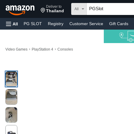
Deliver to
All
Thailand
PG SLOT
Registry
Customer Service
Gift Cards
All
›
›
Video Games
PlayStation 4
Consoles