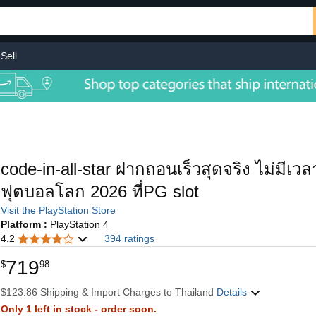
Sell
code-in-all-star ฝากถอนเร็วสุดจริง ไม่มีเวล
ฟุตบอลโลก 2026 ที่PG slot
Visit the PlayStation Store
Platform :
PlayStation 4
4.2
394 ratings
719
$
98
$123.86 Shipping & Import Charges to Thailand
Details
Only 1 left in stock - order soon.