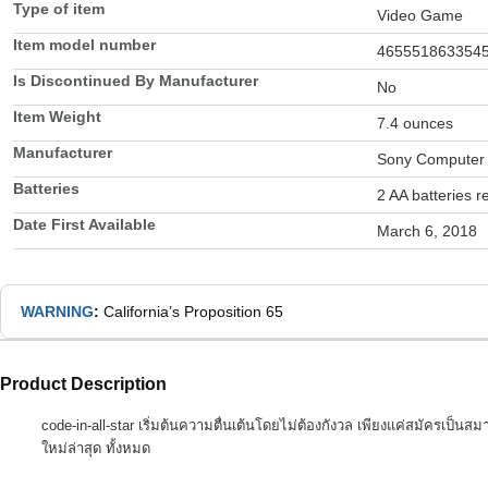
Type of item
Video Game
Item model number
465551863354
Is Discontinued By Manufacturer
No
Item Weight
7.4 ounces
Manufacturer
Sony Computer 
Batteries
2 AA batteries r
Date First Available
March 6, 2018
WARNING
:
California’s Proposition 65
Product Description
code-in-all-star เริ่มต้นความตื่นเต้นโดยไม่ต้องกังวล เพียงแค่สมัครเป็
ใหม่ล่าสุด ทั้งหมด