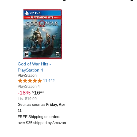
God of War Hits -
PlayStation 4
PlayStation
11,442
PlayStation 4
-18%
16
$
43
List:
$19.99
Get it as soon as
Friday, Apr
11
FREE Shipping on orders
over $35 shipped by Amazon