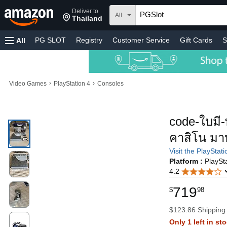
Deliver to
All
Thailand
PG SLOT
Registry
Customer Service
Gift Cards
S
All
›
›
Video Games
PlayStation 4
Consoles
code-ใบมี-
คาสิโน มา
Visit the PlayStat
Platform :
PlaySt
4.2
719
$
98
$123.86 Shipping
Only 1 left in st