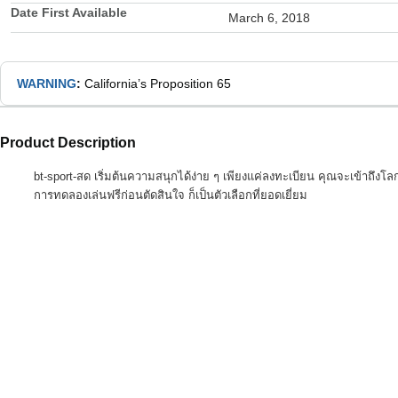
Date First Available
March 6, 2018
WARNING
:
California’s Proposition 65
Product Description
bt-sport-สด เริ่มต้นความสนุกได้ง่าย ๆ เพียงแค่ลงทะเบียน คุณจะเข้าถึงโ
การทดลองเล่นฟรีก่อนตัดสินใจ ก็เป็นตัวเลือกที่ยอดเยี่ยม