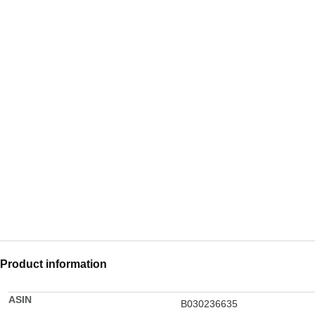
Product information
ASIN
B030236635