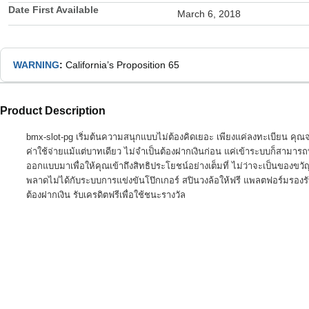
Date First Available
March 6, 2018
WARNING
:
California’s Proposition 65
Product Description
bmx-slot-pg เริ่มต้นความสนุกแบบไม่ต้องคิดเยอะ เพียงแค่ลงทะเบียน คุณ
ค่าใช้จ่ายแม้แต่บาทเดียว ไม่จำเป็นต้องฝากเงินก่อน แค่เข้าระบบก็สามารถ
ออกแบบมาเพื่อให้คุณเข้าถึงสิทธิประโยชน์อย่างเต็มที่ ไม่ว่าจะเป็นของขว
พลาดไม่ได้กับระบบการแข่งขันโป๊กเกอร์ สปินวงล้อให้ฟรี แพลตฟอร์มรองร
ต้องฝากเงิน รับเครดิตฟรีเพื่อใช้ชนะรางวัล