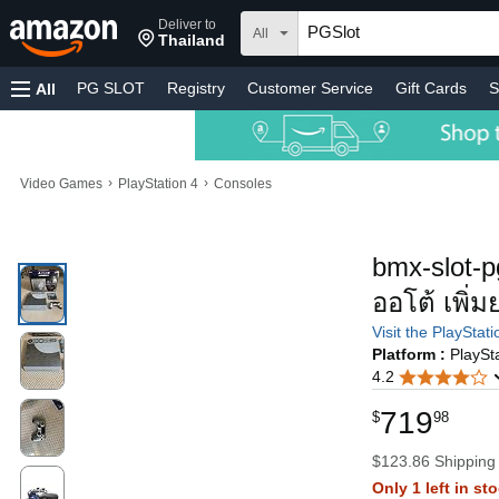
Deliver to
All
Thailand
PG SLOT
Registry
Customer Service
Gift Cards
S
All
›
›
Video Games
PlayStation 4
Consoles
bmx-slot-
ออโต้ เพิ
Visit the PlayStat
Platform :
PlaySt
4.2
719
$
98
$123.86 Shipping
Only 1 left in st