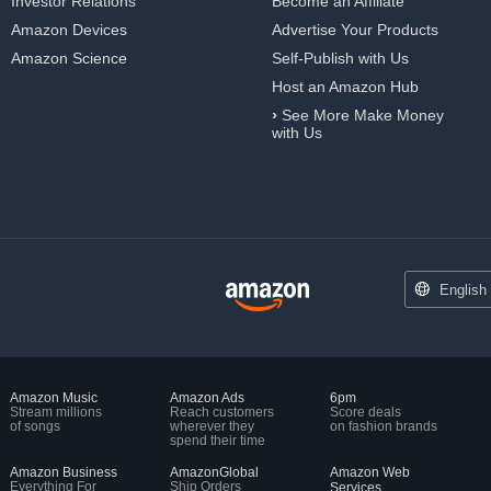
Investor Relations
Become an Affiliate
Amazon Devices
Advertise Your Products
Amazon Science
Self-Publish with Us
Host an Amazon Hub
›
See More Make Money
with Us
English
Amazon Music
Amazon Ads
6pm
Stream millions
Reach customers
Score deals
of songs
wherever they
on fashion brands
spend their time
Amazon Business
AmazonGlobal
Amazon Web
Everything For
Ship Orders
Services