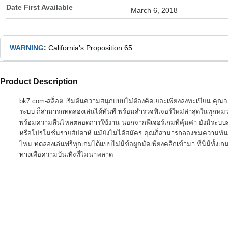
Date First Available
March 6, 2018
WARNING
:
California’s Proposition 65
Product Description
bk7.com-สล็อต เริ่มต้นความสนุกแบบไม่ต้องคิดเยอะเพียงลงทะเบียน คุณจะไ
ระบบ ก็สามารถทดลองเล่นได้ทันที พร้อมสำรวจฟีเจอร์ใหม่ล่าสุดในทุกห
พร้อมความลื่นไหลตลอดการใช้งาน นอกจากฟีเจอร์เกมที่คุ้มค่า ยังมีระบบส
หรือโปรโมชั่นรายสัปดาห์ แม้ยังไม่ได้สมัคร คุณก็สามารถลองชมความทันสม
ไหม ทดลองเล่นฟรีทุกเกมได้แบบไม่มีข้อผูกมัดเพียงคลิกเข้ามา ที่นี่มีทั
ทางเพื่อความบันเทิงที่ไม่น่าพลาด