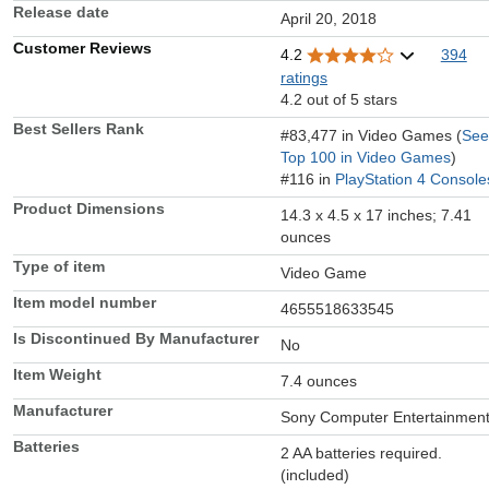
Release date
April 20, 2018
Customer Reviews
4.2
394
ratings
4.2 out of 5 stars
Best Sellers Rank
#83,477 in Video Games (
See
Top 100 in Video Games
)
#116 in
PlayStation 4 Console
Product Dimensions
14.3 x 4.5 x 17 inches; 7.41
ounces
Type of item
Video Game
Item model number
4655518633545
Is Discontinued By Manufacturer
No
Item Weight
7.4 ounces
Manufacturer
Sony Computer Entertainmen
Batteries
2 AA batteries required.
(included)