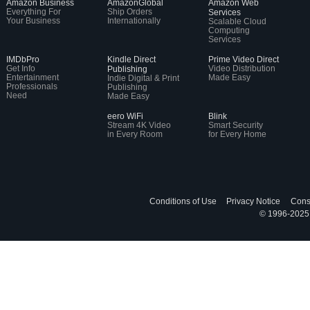
Amazon Business
AmazonGlobal
Amazon Web
Everything For
Ship Orders
Services
Your Business
Internationally
Scalable Cloud
Computing
Services
IMDbPro
Kindle Direct
Prime Video Direct
Get Info
Video Distribution
Publishing
Entertainment
Made Easy
Indie Digital & Print
Professionals
Publishing
Need
Made Easy
eero WiFi
Blink
Stream 4K Video
Smart Security
in Every Room
for Every Home
Conditions of Use
Privacy Notice
Cons
© 1996-2025, 