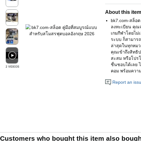
About this ite
bk7.com-สล็อต 
ลงทะเบียน คุณจ
เกมกีฬาโดยไม่เส
ระบบ ก็สามารถท
ล่าสุดในทุกหม
คุณเข้าถึงสิทธิ
สะสม หรือโปรโม
ชื่นชอบได้เลย 
2 VIDEOS
คอม พร้อมความ
Report an issue
Customers who bought this item also bough