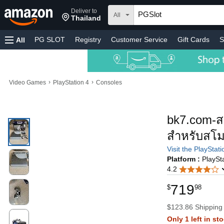
Deliver to
All
Thailand
PG SLOT
Registry
Customer Service
Gift Cards
S
All
›
›
Video Games
PlayStation 4
Consoles
bk7.com-สล
สำหรับสโม
Visit the PlayStat
Platform :
PlaySt
4.2
719
$
98
$123.86 Shipping
Only 1 left in st