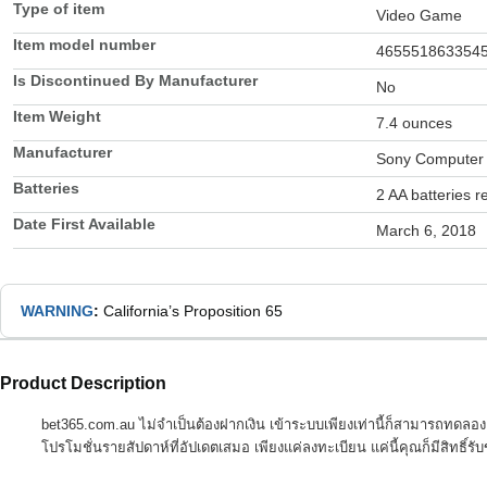
Type of item
Video Game
Item model number
465551863354
Is Discontinued By Manufacturer
No
Item Weight
7.4 ounces
Manufacturer
Sony Computer 
Batteries
2 AA batteries r
Date First Available
March 6, 2018
WARNING
:
California’s Proposition 65
Product Description
bet365.com.au ไม่จำเป็นต้องฝากเงิน เข้าระบบเพียงเท่านี้ก็สามารถทดลอ
โปรโมชั่นรายสัปดาห์ที่อัปเดตเสมอ เพียงแค่ลงทะเบียน แค่นี้คุณก็มีสิทธิ์ร