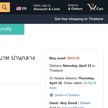
0
Returns
Hello, sign in
EN
& Orders
Cart
Account & Lists
Get free shipping to Thailand
0 บาท ปานกลาง
Buy used:
$860.85
Delivery
Saturday, April 12
to
Thailand
Or fastest delivery
Thursday,
April 10
. Order within
16 hrs 8
mins
Deliver to
Thailand
Used: Very Good
|
Details
Sold by
jerseys4thewin