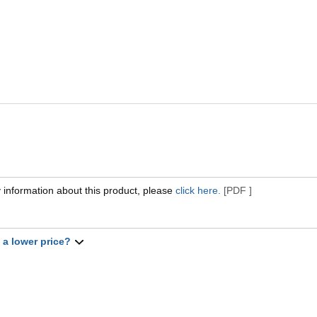
 information about this product, please
click here.
[PDF ]
t a lower price?