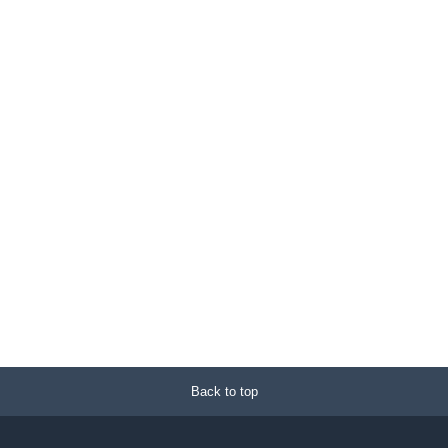
Back to top