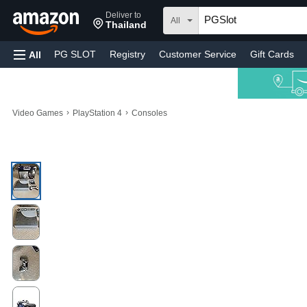
Deliver to
All
Thailand
PG SLOT
Registry
Customer Service
Gift Cards
All
›
›
Video Games
PlayStation 4
Consoles