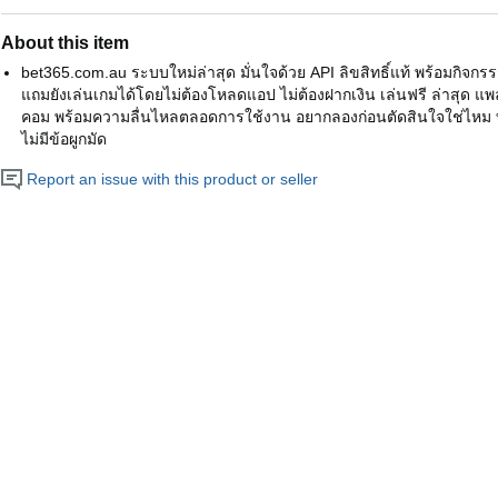
About this item
bet365.com.au ระบบใหม่ล่าสุด มั่นใจด้วย API ลิขสิทธิ์แท้ พร้อมกิจกรรม
แถมยังเล่นเกมได้โดยไม่ต้องโหลดแอป ไม่ต้องฝากเงิน เล่นฟรี ล่าสุด แพ
คอม พร้อมความลื่นไหลตลอดการใช้งาน อยากลองก่อนตัดสินใจใช่ไหม ทด
ไม่มีข้อผูกมัด
Report an issue with this product or seller