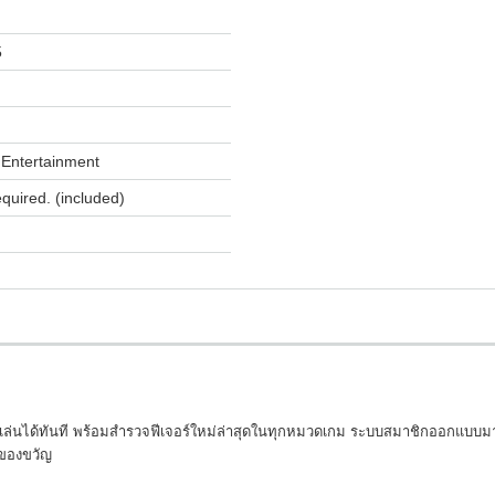
5
Entertainment
equired. (included)
งเล่นได้ทันที พร้อมสำรวจฟีเจอร์ใหม่ล่าสุดในทุกหมวดเกม ระบบสมาชิกออกแบบมาเพื
ับของขวัญ