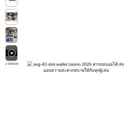
2 VIDEOS