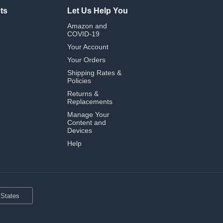
ts
Let Us Help You
Amazon and
COVID-19
Your Account
Your Orders
Shipping Rates &
Policies
Returns &
Replacements
Manage Your
Content and
Devices
Help
 States