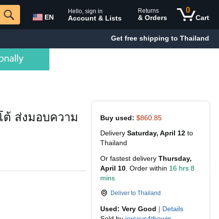
0
Returns
Hello, sign in
EN
& Orders
Cart
Account & Lists
Get free shipping to Thailand
โต้ ส่งมอบความ
Buy used:
$860.85
Delivery
Saturday, April 12
to
Thailand
Or fastest delivery
Thursday,
April 10
. Order within
16 hrs 8
mins
Deliver to
Thailand
Used: Very Good
|
Details
Sold by
jerseys4thewin