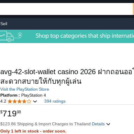
Sell
avg-42-slot-wallet casino 2026 ฝากถอนออ
สะดวกสบายให้กับทุกผู้เล่น
Visit the PlayStation Store
Platform :
PlayStation 4
4.2
394 ratings
719
$
98
$123.86 Shipping & Import Charges to Thailand
Details
Only 1 left in stock - order soon.