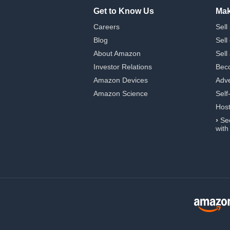
Get to Know Us
Mak
Careers
Sell
Blog
Sell
About Amazon
Sell
Investor Relations
Beco
Amazon Devices
Adve
Amazon Science
Self
Hos
›
Se
with