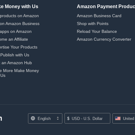
e Money with Us
Amazon Payment Produc
 products on Amazon
Amazon Business Card
 on Amazon Business
Shop with Points
 apps on Amazon
Reload Your Balance
me an Affiliate
Amazon Currency Converter
rtise Your Products
-Publish with Us
t an Amazon Hub
e More Make Money
 Us
English
$
USD - U.S. Dollar
United