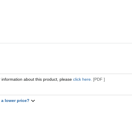
 information about this product, please
click here.
[PDF ]
t a lower price?