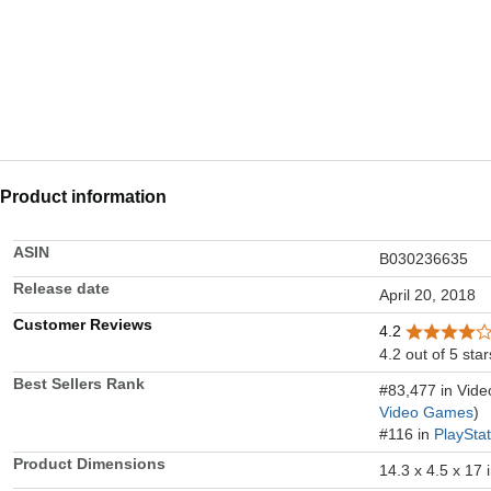
Product information
ASIN
B030236635
Release date
April 20, 2018
Customer Reviews
4.2
4.2 out of 5 star
Best Sellers Rank
#83,477 in Vid
Video Games
)
#116 in
PlaySta
Product Dimensions
14.3 x 4.5 x 17