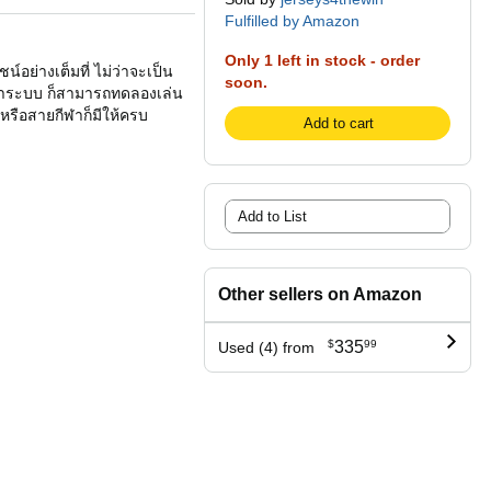
Fulfilled by Amazon
Only 1 left in stock - order
์อย่างเต็มที่ ไม่ว่าจะเป็น
soon.
ข้าระบบ ก็สามารถทดลองเล่น
หรือสายกีฬาก็มีให้ครบ
Add to cart
Add to List
Other sellers on Amazon
$
335
99
Used (4) from