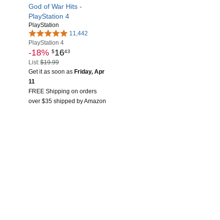
God of War Hits -
PlayStation 4
PlayStation
11,442
PlayStation 4
-18%
16
$
43
List:
$19.99
Get it as soon as
Friday, Apr
11
FREE Shipping on orders
over $35 shipped by Amazon