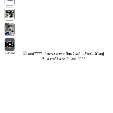
2 VIDEOS