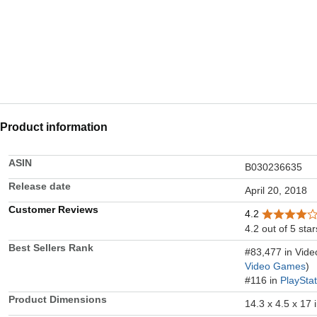
Product information
ASIN
B030236635
Release date
April 20, 2018
Customer Reviews
4.2
4.2 out of 5 star
Best Sellers Rank
#83,477 in Vid
Video Games
)
#116 in
PlaySta
Product Dimensions
14.3 x 4.5 x 17