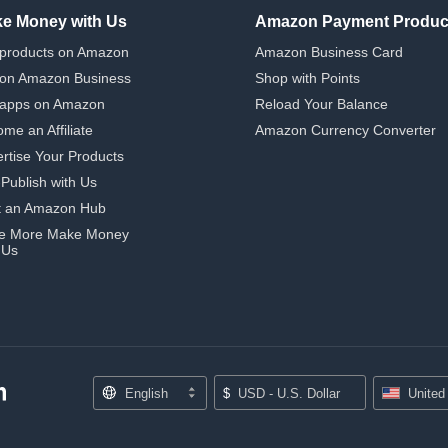
e Money with Us
Amazon Payment Produc
 products on Amazon
Amazon Business Card
 on Amazon Business
Shop with Points
 apps on Amazon
Reload Your Balance
me an Affiliate
Amazon Currency Converter
rtise Your Products
-Publish with Us
t an Amazon Hub
e More Make Money
 Us
English
$
USD - U.S. Dollar
United