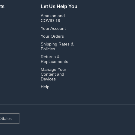
ts
Let Us Help You
Amazon and
COVID-19
Your Account
Your Orders
Shipping Rates &
Policies
Returns &
Replacements
Manage Your
Content and
Devices
Help
 States