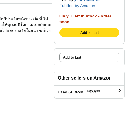
Fulfilled by Amazon
Only 1 left in stock - order
ธิประโยชน์อย่างเต็มที่ ไม่
soon.
่อให้ทุกคนมีโอกาสสนุกกับเกม
แต้มไปแลกรางวัลในอนาคตด้วย
Add to cart
Add to List
Other sellers on Amazon
$
335
99
Used (4) from