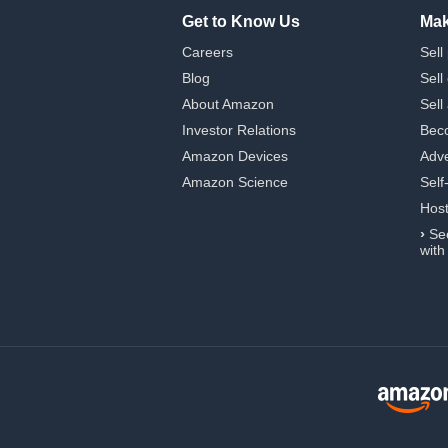
Get to Know Us
Mak
Careers
Sell
Blog
Sell
About Amazon
Sell
Investor Relations
Beco
Amazon Devices
Adve
Amazon Science
Self
Hos
›
Se
with