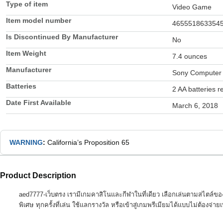
Type of item
Video Game
Item model number
465551863354
Is Discontinued By Manufacturer
No
Item Weight
7.4 ounces
Manufacturer
Sony Computer 
Batteries
2 AA batteries r
Date First Available
March 6, 2018
WARNING
:
California’s Proposition 65
Product Description
aed7777-เว็บตรง เรามีเกมคาสิโนและกีฬาในที่เดียว เลือกเล่นตามสไตล์ของ
พิเศษ ทุกครั้งที่เล่น ใช้แลกรางวัล หรือเข้าสู่เกมพรีเมียมได้แบบไม่ต้องจ่