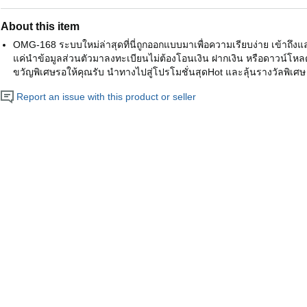
About this item
OMG-168 ระบบใหม่ล่าสุดที่นี่ถูกออกแบบมาเพื่อความเรียบง่าย เข้าถึงและ
แค่นำข้อมูลส่วนตัวมาลงทะเบียนไม่ต้องโอนเงิน ฝากเงิน หรือดาวน์โห
ขวัญพิเศษรอให้คุณรับ นำทางไปสู่โปรโมชั่นสุดHot และลุ้นรางวัลพิเศษ
Report an issue with this product or seller