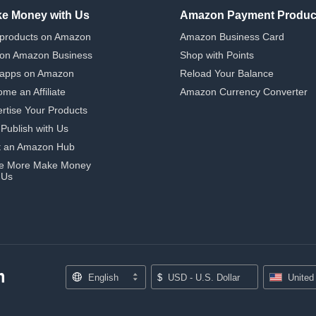
e Money with Us
Amazon Payment Produc
 products on Amazon
Amazon Business Card
 on Amazon Business
Shop with Points
 apps on Amazon
Reload Your Balance
me an Affiliate
Amazon Currency Converter
rtise Your Products
-Publish with Us
t an Amazon Hub
e More Make Money
 Us
English
$
USD - U.S. Dollar
United