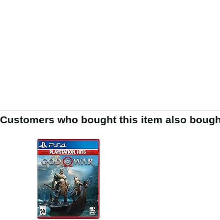
Customers who bought this item also bough