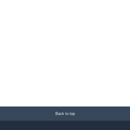
Back to top