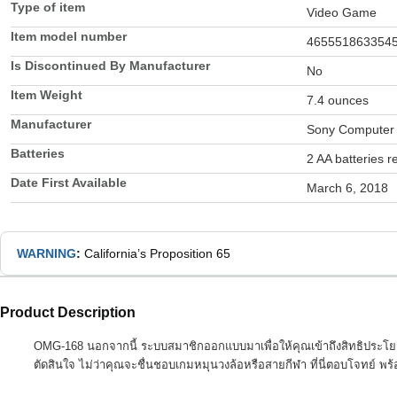
Type of item
Video Game
Item model number
465551863354
Is Discontinued By Manufacturer
No
Item Weight
7.4 ounces
Manufacturer
Sony Computer 
Batteries
2 AA batteries r
Date First Available
March 6, 2018
WARNING
:
California’s Proposition 65
Product Description
OMG-168 นอกจากนี้ ระบบสมาชิกออกแบบมาเพื่อให้คุณเข้าถึงสิทธิประโยชน์ต
ตัดสินใจ ไม่ว่าคุณจะชื่นชอบเกมหมุนวงล้อหรือสายกีฬา ที่นี่ตอบโจทย์ พร