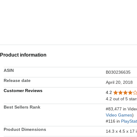
Product information
ASIN
B030236635
Release date
April 20, 2018
Customer Reviews
4.2
4.2 out of 5 star
Best Sellers Rank
#83,477 in Vid
Video Games
)
#116 in
PlaySta
Product Dimensions
14.3 x 4.5 x 17