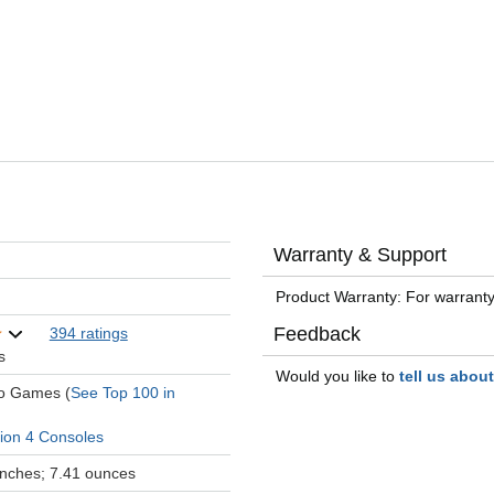
Warranty & Support
Product Warranty: For warranty
Feedback
394 ratings
s
Would you like to
tell us abou
eo Games (
See Top 100 in
tion 4 Consoles
 inches; 7.41 ounces