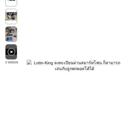
2 VIDEOS