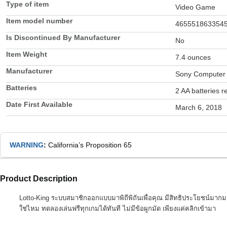
Type of item
Video Game
Item model number
465551863354
Is Discontinued By Manufacturer
No
Item Weight
7.4 ounces
Manufacturer
Sony Computer 
Batteries
2 AA batteries r
Date First Available
March 6, 2018
WARNING
:
California’s Proposition 65
Product Description
Lotto-King ระบบสมาชิกออกแบบมาพิถีพิถันเพื่อคุณ มีสิทธิประโยชน์มาก
ใช่ไหม ทดลองเล่นฟรีทุกเกมได้ทันที ไม่มีข้อผูกมัด เพียงแค่คลิกเข้ามา