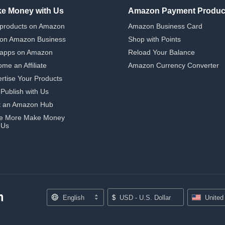
e Money with Us
Amazon Payment Produc
 products on Amazon
Amazon Business Card
 on Amazon Business
Shop with Points
 apps on Amazon
Reload Your Balance
me an Affiliate
Amazon Currency Converter
rtise Your Products
-Publish with Us
t an Amazon Hub
e More Make Money
 Us
English
$
USD - U.S. Dollar
United