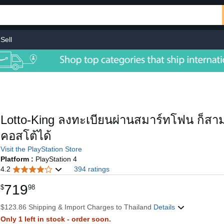
Sell
Lotto-King ลงทะเบียนผ่านสมาร์ทโฟน ก็สา
คอสโต้ได้
Visit the PlayStation Store
Platform :
PlayStation 4
4.2
394 ratings
719
$
98
$123.86 Shipping & Import Charges to Thailand
Details
Only 1 left in stock - order soon.