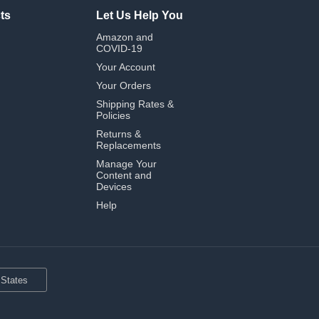
ts
Let Us Help You
Amazon and
COVID-19
Your Account
Your Orders
Shipping Rates &
Policies
Returns &
Replacements
Manage Your
Content and
Devices
Help
 States