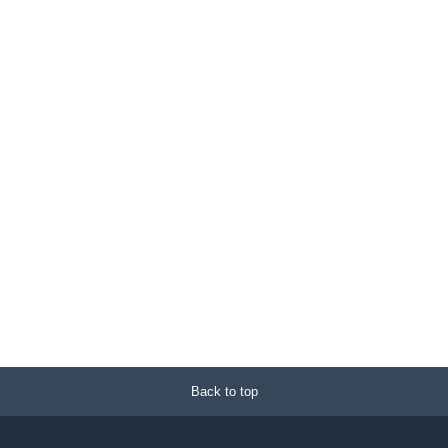
Back to top