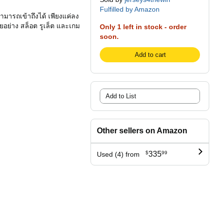
Fulfilled by Amazon
ารถเข้าถึงได้ เพียงแค่ลง
ยอย่าง สล็อต รูเล็ต และเกม
Only 1 left in stock - order
soon.
Add to cart
Add to List
Other sellers on Amazon
$
335
99
Used (4) from