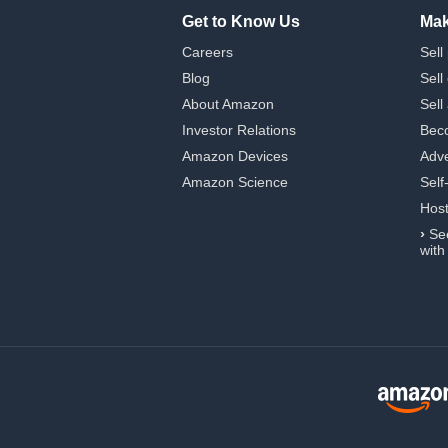
Get to Know Us
Mak
Careers
Sell
Blog
Sell
About Amazon
Sell
Investor Relations
Beco
Amazon Devices
Adve
Amazon Science
Self
Hos
›
Se
with