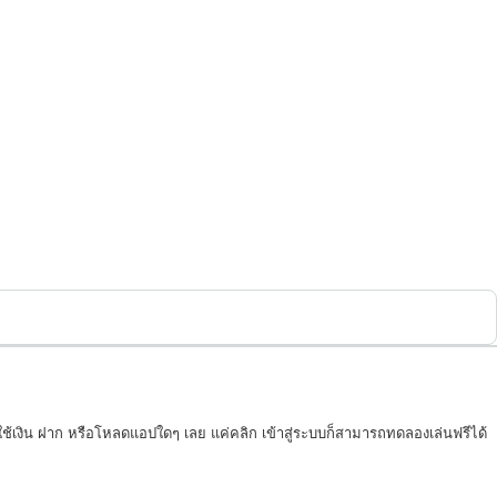
งใช้เงิน ฝาก หรือโหลดแอปใดๆ เลย แค่คลิก เข้าสู่ระบบก็สามารถทดลองเล่นฟรีได้