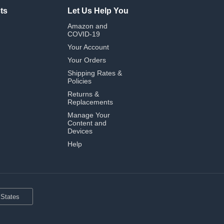
ts
Let Us Help You
Amazon and
COVID-19
Your Account
Your Orders
Shipping Rates &
Policies
Returns &
Replacements
Manage Your
Content and
Devices
Help
 States