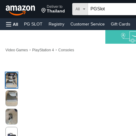
Deliver to
All
Thailand
PG SLOT
Registry
Customer Service
Gift Cards
All
›
›
Video Games
PlayStation 4
Consoles