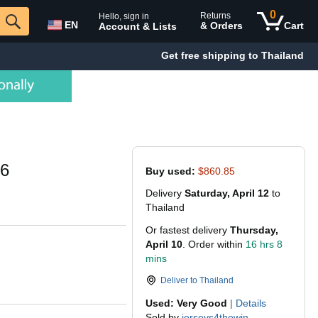
0
Returns
Hello, sign in
EN
& Orders
Cart
Account & Lists
Get free shipping to Thailand
26
Buy used:
$860.85
Delivery
Saturday, April 12
to
Thailand
Or fastest delivery
Thursday,
April 10
. Order within
16 hrs 8
mins
Deliver to
Thailand
Used: Very Good
|
Details
Sold by
jerseys4thewin