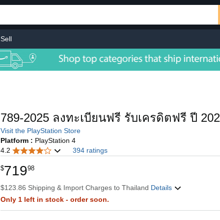
Sell
789-2025 ลงทะเบียนฟรี รับเครดิตฟรี ปี 20
Visit the PlayStation Store
Platform :
PlayStation 4
4.2
394 ratings
719
$
98
$123.86 Shipping & Import Charges to Thailand
Details
Only 1 left in stock - order soon.