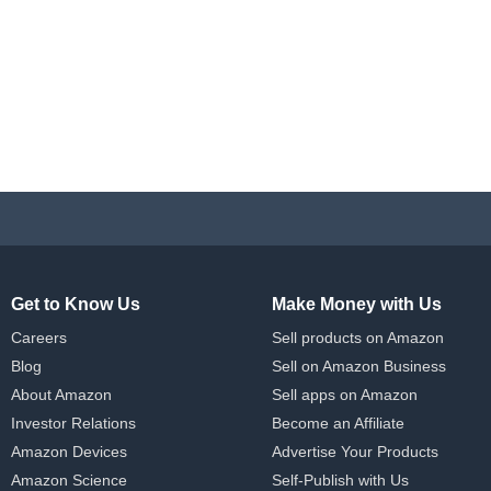
Get to Know Us
Make Money with Us
Careers
Sell products on Amazon
Blog
Sell on Amazon Business
About Amazon
Sell apps on Amazon
Investor Relations
Become an Affiliate
Amazon Devices
Advertise Your Products
Amazon Science
Self-Publish with Us