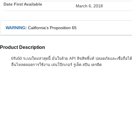
Date First Available
March 6, 2018
WARNING
:
California’s Proposition 65
Product Description
6รับ50 ระบบใหม่ล่าสุดนี้ มั่นใจด้วย API ลิขสิทธิ์แท้ ปลอดภัยและเชื่อถ
ลื่นไหลตลอดการใช้งาน เล่นโป๊กเกอร์ รูเล็ต สปิน เครดิต