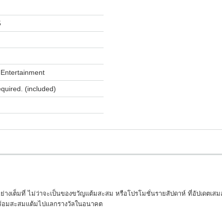
5
Entertainment
equired. (included)
างเต็มที่ ไม่ว่าจะเป็นของขวัญแต้มสะสม หรือโปรโมชั่นรายสัปดาห์ ที่อัปเดตเสมอ แ
ณ พร้อมสะสมแต้มไปแลกรางวัลในอนาคต