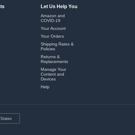
ts
Let Us Help You
Amazon and
COVID-19
Your Account
Your Orders
Shipping Rates &
Policies
Returns &
Replacements
Manage Your
Content and
Devices
Help
 States