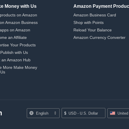
e Money with Us
Amazon Payment Produc
 products on Amazon
Amazon Business Card
 on Amazon Business
Shop with Points
 apps on Amazon
Reload Your Balance
me an Affiliate
Amazon Currency Converter
rtise Your Products
-Publish with Us
t an Amazon Hub
e More Make Money
 Us
English
$
USD - U.S. Dollar
United