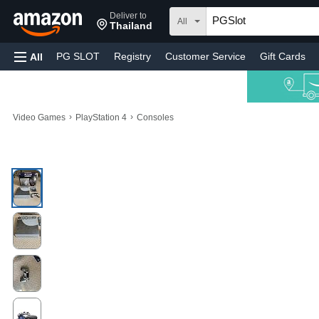
Deliver to
All
Thailand
PG SLOT
Registry
Customer Service
Gift Cards
All
›
›
Video Games
PlayStation 4
Consoles