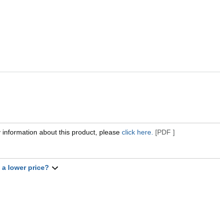
 information about this product, please
click here.
[PDF ]
t a lower price?