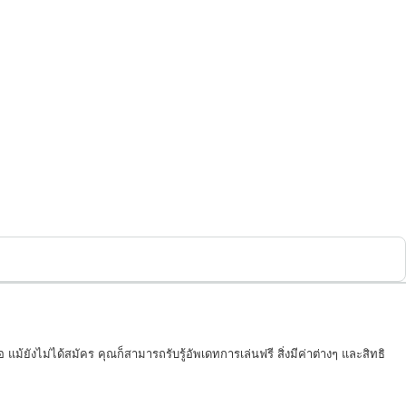
ม้ยังไม่ได้สมัคร คุณก็สามารถรับรู้อัพเดทการเล่นฟรี สิ่งมีค่าต่างๆ และสิทธิ