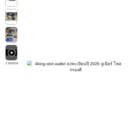
2 VIDEOS