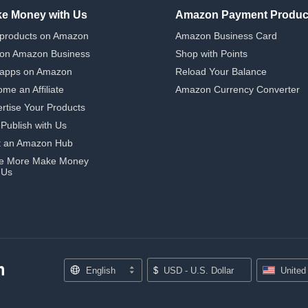
e Money with Us
Amazon Payment Produc
 products on Amazon
Amazon Business Card
 on Amazon Business
Shop with Points
 apps on Amazon
Reload Your Balance
me an Affiliate
Amazon Currency Converter
rtise Your Products
-Publish with Us
t an Amazon Hub
e More Make Money
 Us
English
$
USD - U.S. Dollar
United