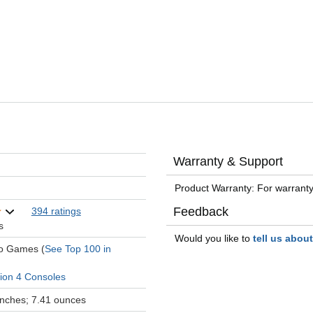
Warranty & Support
Product Warranty: For warranty
Feedback
394 ratings
s
Would you like to
tell us abou
eo Games (
See Top 100 in
tion 4 Consoles
 inches; 7.41 ounces