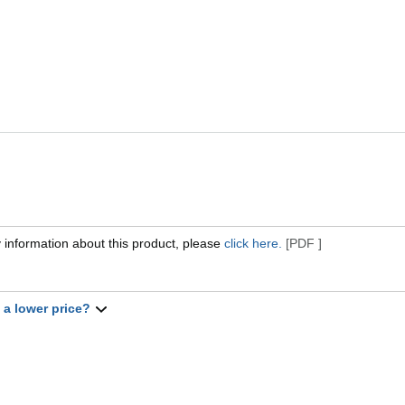
 information about this product, please
click here.
[PDF ]
t a lower price?