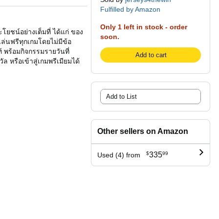
Fulfilled by Amazon
Only 1 left in stock - order
ยชน์อย่างเต็มที่ ได้แก่ ของ
soon.
่นฟรีทุกเกมโดยไม่มีข้อ
้ พร้อมกิจกรรมรายวันที่
Add to cart
ล หรือเข้าสู่เกมพรีเมียมได้
Add to List
Other sellers on Amazon
$
335
99
Used (4) from