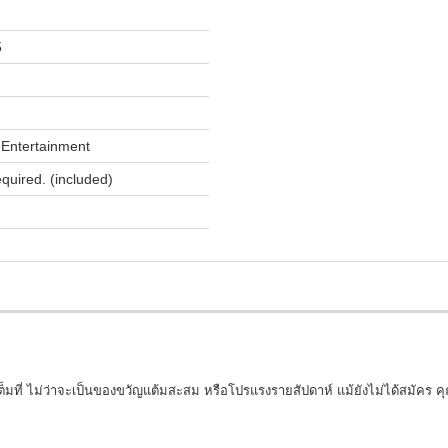
5
Entertainment
equired. (included)
็มที่ ไม่ว่าจะเป็นของขวัญแต้มสะสม หรือโปรแรงรายสัปดาห์ แม้ยังไม่ได้สมัคร 