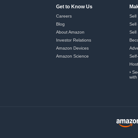
Get to Know Us
Mak
Careers
Sell
Blog
Sell
About Amazon
Sell
Investor Relations
Beco
Amazon Devices
Adve
Amazon Science
Self
Hos
›
Se
with