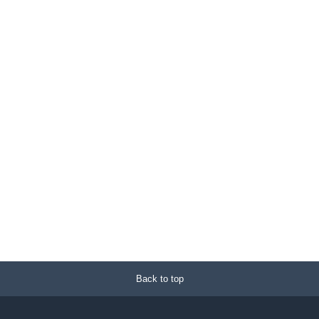
Back to top