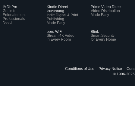
IMDbPro
Kindle Direct
Prime Video Direct
Get Info
Video Distribution
Publishing
Entertainment
Made Easy
Indie Digital & Print
Professionals
Publishing
Need
Made Easy
eero WiFi
Blink
Stream 4K Video
Smart Security
in Every Room
for Every Home
Conditions of Use
Privacy Notice
Cons
© 1996-2025, 