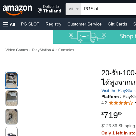
Deliver to
All
Thailand
PG SLOT
Registry
Customer Service
Gift Cards
S
All
›
›
Video Games
PlayStation 4
Consoles
20-รับ-100
ได้สูงจาก
Visit the PlayStat
Platform :
PlaySt
4.2
719
$
98
$123.86 Shipping
Only 1 left in st