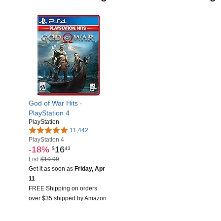
God of War Hits -
PlayStation 4
PlayStation
11,442
PlayStation 4
-18%
16
$
43
List:
$19.99
Get it as soon as
Friday, Apr
11
FREE Shipping on orders
over $35 shipped by Amazon