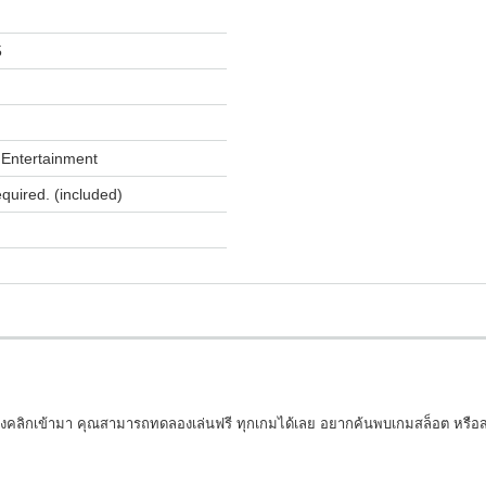
5
Entertainment
equired. (included)
ิกเข้ามา คุณสามารถทดลองเล่นฟรี ทุกเกมได้เลย อยากค้นพบเกมสล็อต หรือสนุกกั