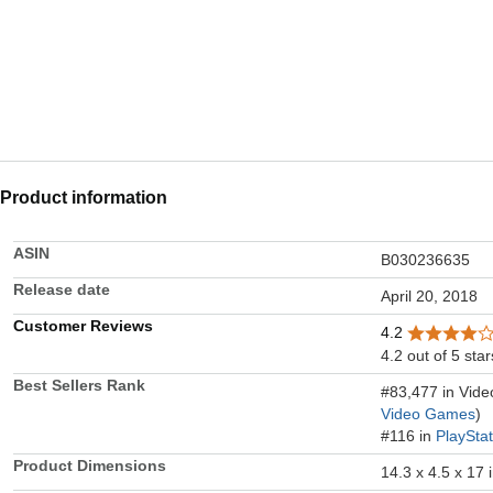
Product information
ASIN
B030236635
Release date
April 20, 2018
Customer Reviews
4.2
4.2 out of 5 star
Best Sellers Rank
#83,477 in Vid
Video Games
)
#116 in
PlaySta
Product Dimensions
14.3 x 4.5 x 17