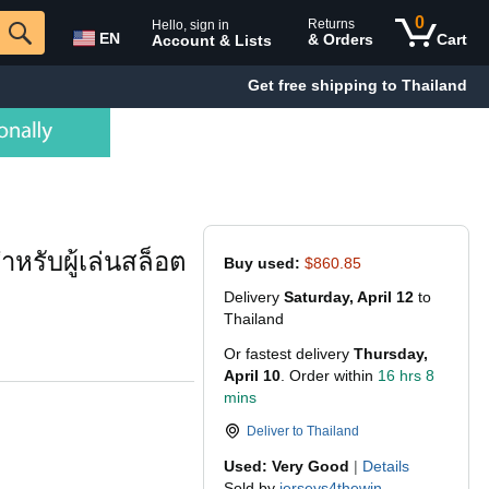
0
Returns
Hello, sign in
EN
& Orders
Cart
Account & Lists
Get free shipping to Thailand
หรับผู้เล่นสล็อต
Buy used:
$860.85
Delivery
Saturday, April 12
to
Thailand
Or fastest delivery
Thursday,
April 10
. Order within
16 hrs 8
mins
Deliver to
Thailand
Used: Very Good
|
Details
Sold by
jerseys4thewin