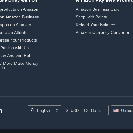
e Money with Us
Amazon Payment Produc
 products on Amazon
Amazon Business Card
 on Amazon Business
Shop with Points
 apps on Amazon
Reload Your Balance
me an Affiliate
Amazon Currency Converter
rtise Your Products
-Publish with Us
t an Amazon Hub
e More Make Money
 Us
English
$
USD - U.S. Dollar
United