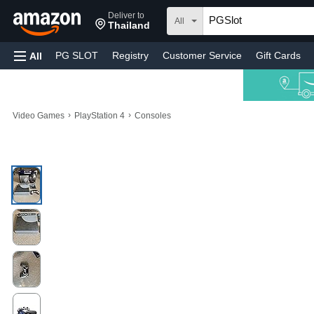
Deliver to
All
Thailand
PG SLOT
Registry
Customer Service
Gift Cards
All
›
›
Video Games
PlayStation 4
Consoles