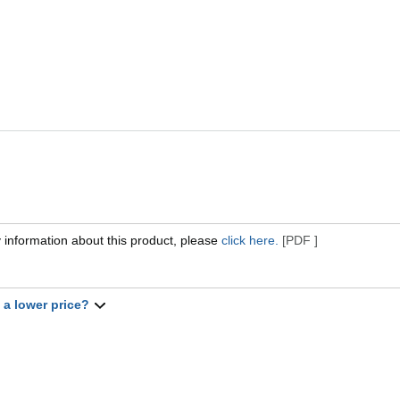
 information about this product, please
click here.
[PDF ]
t a lower price?