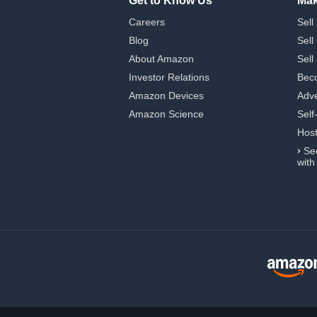
Get to Know Us
Mak
Careers
Sell
Blog
Sell
About Amazon
Sell
Investor Relations
Beco
Amazon Devices
Adve
Amazon Science
Self
Hos
›
Se
with