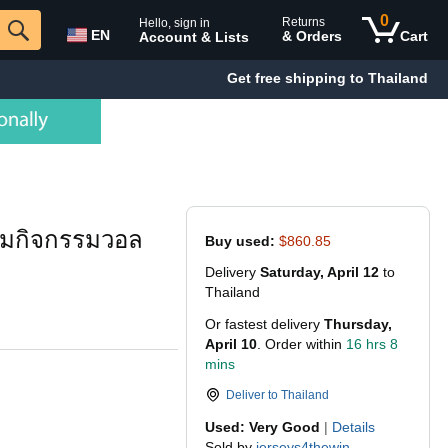
0
Returns
Hello, sign in
EN
& Orders
Cart
Account & Lists
Get free shipping to Thailand
สมกิจกรรมวอล
Buy used:
$860.85
Delivery
Saturday, April 12
to
Thailand
Or fastest delivery
Thursday,
April 10
. Order within
16 hrs 8
mins
Deliver to
Thailand
Used: Very Good
|
Details
Sold by
jerseys4thewin