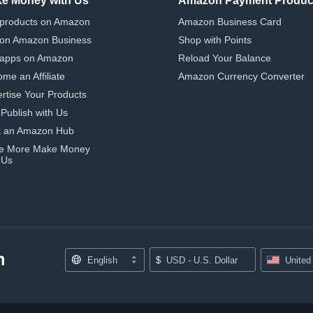
e Money with Us
Amazon Payment Produc
 products on Amazon
Amazon Business Card
 on Amazon Business
Shop with Points
 apps on Amazon
Reload Your Balance
me an Affiliate
Amazon Currency Converter
rtise Your Products
-Publish with Us
t an Amazon Hub
e More Make Money
 Us
English
$
USD - U.S. Dollar
United