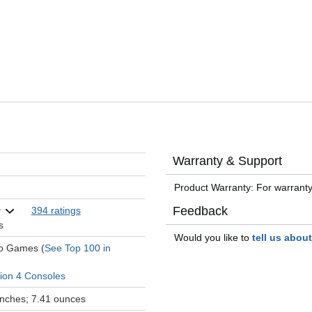
Warranty & Support
Product Warranty: For warranty
Feedback
394 ratings
s
Would you like to
tell us abou
eo Games (
See Top 100 in
tion 4 Consoles
 inches; 7.41 ounces