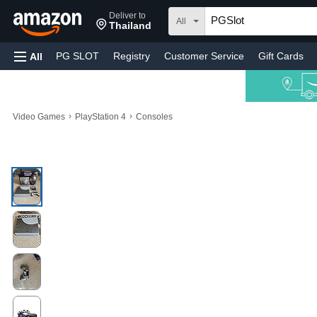
Deliver to
All
Thailand
PG SLOT
Registry
Customer Service
Gift Cards
All
›
›
Video Games
PlayStation 4
Consoles