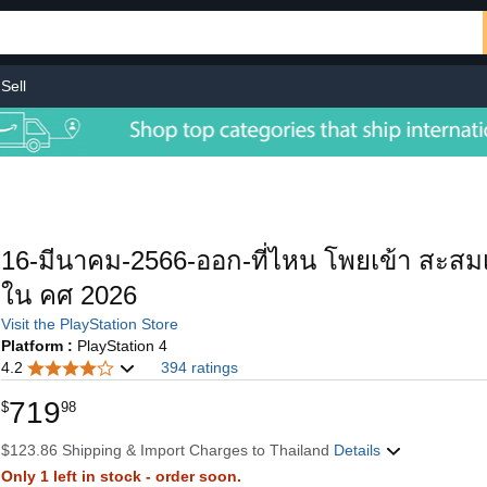
Sell
16-มีนาคม-2566-ออก-ที่ไหน โพยเข้า สะสมเง
ใน คศ 2026
Visit the PlayStation Store
Platform :
PlayStation 4
4.2
394 ratings
719
$
98
$123.86 Shipping & Import Charges to Thailand
Details
Only 1 left in stock - order soon.