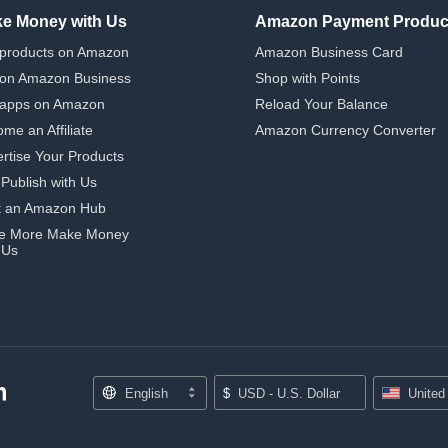
e Money with Us
Amazon Payment Produc
 products on Amazon
Amazon Business Card
 on Amazon Business
Shop with Points
 apps on Amazon
Reload Your Balance
me an Affiliate
Amazon Currency Converter
rtise Your Products
-Publish with Us
t an Amazon Hub
e More Make Money
 Us
English
$
USD - U.S. Dollar
United