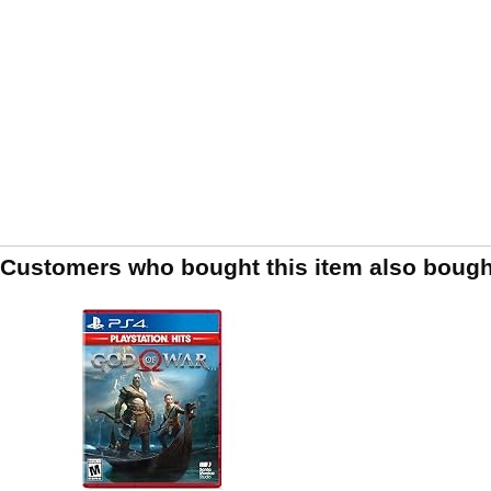
Customers who bought this item also bough