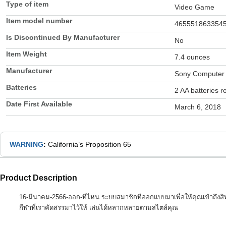
Type of item
Video Game
Item model number
465551863354
Is Discontinued By Manufacturer
No
Item Weight
7.4 ounces
Manufacturer
Sony Computer 
Batteries
2 AA batteries r
Date First Available
March 6, 2018
WARNING
:
California’s Proposition 65
Product Description
16-มีนาคม-2566-ออก-ที่ไหน ระบบสมาชิกที่ออกแบบมาเพื่อให้คุณเข้าถึงส
กีฬาที่เราคัดสรรมาไว้ให้ เล่นได้หลากหลายตามสไตล์คุณ