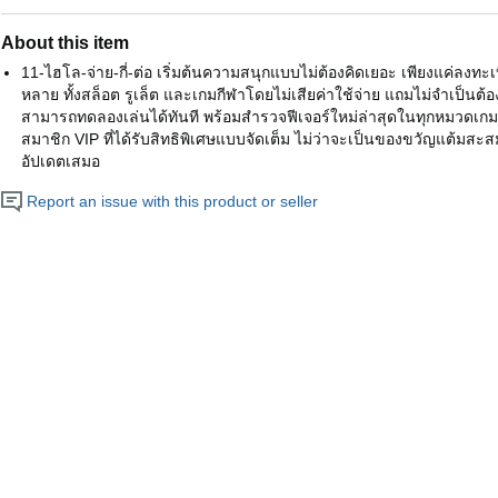
About this item
11-ไฮโล-จ่าย-กี่-ต่อ เริ่มต้นความสนุกแบบไม่ต้องคิดเยอะ เพียงแค่ลงท
หลาย ทั้งสล็อต รูเล็ต และเกมกีฬาโดยไม่เสียค่าใช้จ่าย แถมไม่จำเป็นต้
สามารถทดลองเล่นได้ทันที พร้อมสำรวจฟีเจอร์ใหม่ล่าสุดในทุกหมวดเกม เ
สมาชิก VIP ที่ได้รับสิทธิพิเศษแบบจัดเต็ม ไม่ว่าจะเป็นของขวัญแต้มสะส
อัปเดตเสมอ
Report an issue with this product or seller