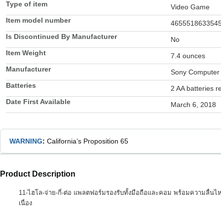
Type of item
Video Game
Item model number
465551863354
Is Discontinued By Manufacturer
No
Item Weight
7.4 ounces
Manufacturer
Sony Computer 
Batteries
2 AA batteries r
Date First Available
March 6, 2018
WARNING
:
California’s Proposition 65
Product Description
11-ไฮโล-จ่าย-กี่-ต่อ แพลตฟอร์มรองรับทั้งมือถือและคอม พร้อมความลื่นไหล
เนื่อง