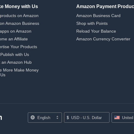
e Money with Us
Amazon Payment Produc
 products on Amazon
Amazon Business Card
 on Amazon Business
Shop with Points
 apps on Amazon
Reload Your Balance
me an Affiliate
Amazon Currency Converter
rtise Your Products
-Publish with Us
t an Amazon Hub
e More Make Money
 Us
English
$
USD - U.S. Dollar
United