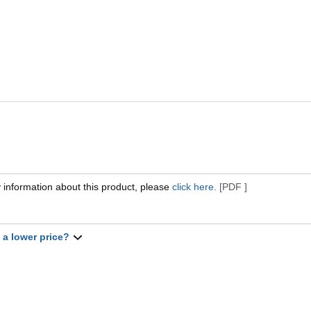
 information about this product, please
click here.
[PDF ]
t a lower price?