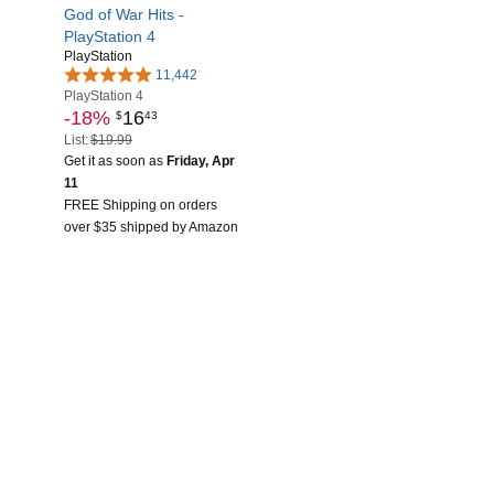
God of War Hits -
PlayStation 4
PlayStation
11,442
PlayStation 4
-18%
16
$
43
List:
$19.99
Get it as soon as
Friday, Apr
11
FREE Shipping on orders
over $35 shipped by Amazon