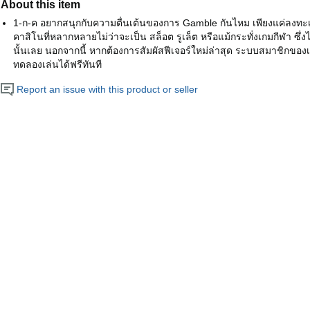
About this item
1-ก-ค อยากสนุกกับความตื่นเต้นของการ Gamble กันไหม เพียงแค่ลงทะเบ
คาสิโนที่หลากหลายไม่ว่าจะเป็น สล็อต รูเล็ต หรือแม้กระทั่งเกมกีฬา ซึ่งไม
นั้นเลย นอกจากนี้ หากต้องการสัมผัสฟีเจอร์ใหม่ล่าสุด ระบบสมาชิก
ทดลองเล่นได้ฟรีทันที
Report an issue with this product or seller