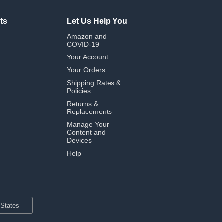
ts
Let Us Help You
Amazon and
COVID-19
Your Account
Your Orders
Shipping Rates &
Policies
Returns &
Replacements
Manage Your
Content and
Devices
Help
 States