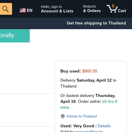
0
Returns
Hello, sign in
EN
& Orders
Cart
Account & Lists
Get free shipping to Thailand
Buy used:
$860.85
Delivery
Saturday, April 12
to
Thailand
Or fastest delivery
Thursday,
April 10
. Order within
16 hrs 8
mins
Deliver to
Thailand
Used: Very Good
|
Details
Sold by
jerseys4thewin