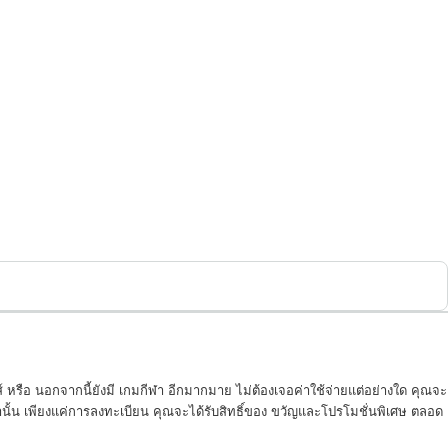
นส์ หรือ นอกจากนี้ยังมี เกมกีฬา อีกมากมาย ไม่ต้องเจอค่าใช้จ่ายแต่อย่างใด คุณจะ
นั้น เพียงแค่การลงทะเบียน คุณจะได้รับสิทธิ์ของ ขวัญและโปรโมชั่นพิเศษ ตลอด