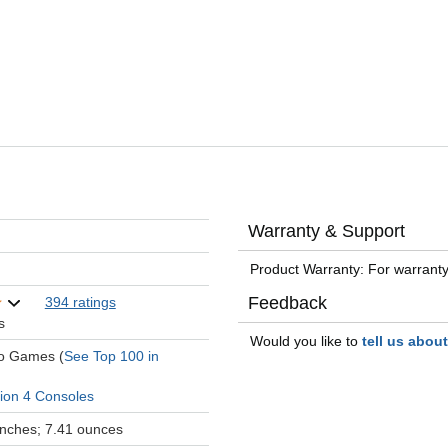
Warranty & Support
Product Warranty: For warranty
Feedback
394 ratings
s
Would you like to
tell us abou
eo Games (
See Top 100 in
tion 4 Consoles
 inches; 7.41 ounces