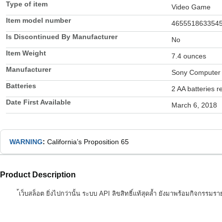
Type of item
Video Game
Item model number
465551863354
Is Discontinued By Manufacturer
No
Item Weight
7.4 ounces
Manufacturer
Sony Computer 
Batteries
2 AA batteries r
Date First Available
March 6, 2018
WARNING
:
California’s Proposition 65
Product Description
้เว็บสล็อต ยิ่งไปกว่านั้น ระบบ API ลิขสิทธิ์แท้สุดล้ำ ยังมาพร้อมกิจกรรมรา