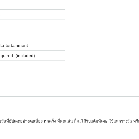
5
Entertainment
equired. (included)
ยวันที่อัปเดตอย่างต่อเนื่อง ทุกครั้ง ที่คุณเล่น ก็จะได้รับแต้มพิเศษ ใช้แลกรางวัล 