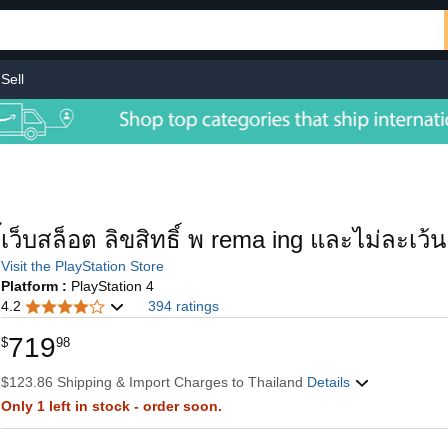
Sell
้เว็บสล็อต ลิขสิทธิ์ พ rema ing และไม่ละเว้น
Visit the PlayStation Store
Platform :
PlayStation 4
4.2
394 ratings
719
$
98
$123.86 Shipping & Import Charges to Thailand
Details
Only 1 left in stock - order soon.