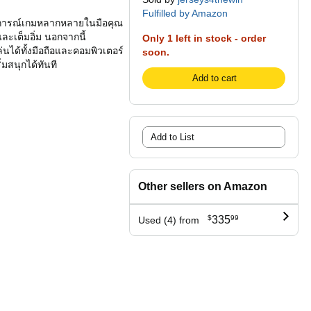
Fulfilled by Amazon
ะสบการณ์เกมหลากหลายในมือคุณ
ละเต็มอิ่ม นอกจากนี้
Only 1 left in stock - order
ได้ทั้งมือถือและคอมพิวเตอร์
soon.
มสนุกได้ทันที
Add to cart
Add to List
Other sellers on Amazon
$
335
99
Used (4) from